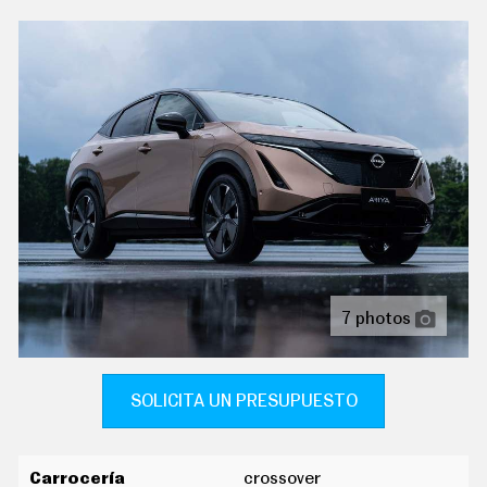
C
traseros
T
U
dirección asistida eléctrica con endurecimiento
A
progresivo s/velocidad
L
I
volante multi-función térmico revestido de cuero
D
A
ajustable eléctricamente, en altura y en profundidad
D
conexión para: entrada aux delantera, usb delantero, 2,
P
0 y 0
R
U
E
control remoto de audio en el volante
B
A
equipo de audio con radio am/fm, radio digital y
S
pantalla táctil
E
7 photos
L
once altavoces ( bose ) con subwoofer
É
C
apoyabrazos central delantero
T
R
SOLICITA UN PRESUPUESTO
apoyabrazos trasero
I
C
asiento delantero del conductor individual con ajuste
O
S
eléctrico ( cinco ajustes eléctricos ) térmico,
Carrocería
crossover