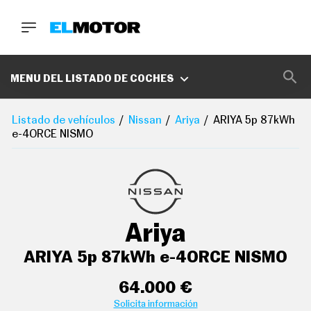
BUSCA
MARCAS
MENU DEL LISTADO DE COCHES
D
E
Listado de vehículos
Nissan
Ariya
ARIYA 5p 87kWh
1
e-4ORCE NISMO
aire acondicionado bizona de automático con control
0
a distancia
0
A
C
controles de climatización diferenciados para
E
conductor/acompañante
R
O
sistema de ventilación controles en pantalla táctil y
P
Ariya
bomba de calor
O
D
C
acabados de lujo:
ARIYA 5p 87kWh e-4ORCE NISMO
A
S
compartimento en la guantera
T
64.000 €
sujetavasos en los asientos delanteros y los asientos
A
Solicita información