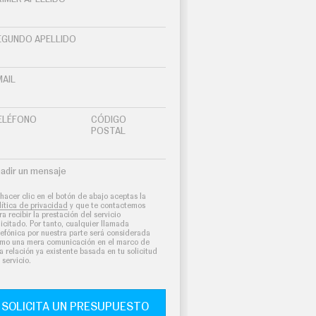
EGUNDO APELLIDO
MAIL
ELÉFONO
CÓDIGO
POSTAL
adir un mensaje
 hacer clic en el botón de abajo aceptas la
lítica de privacidad
y que te contactemos
ra recibir la prestación del servicio
licitado. Por tanto, cualquier llamada
lefónica por nuestra parte será considerada
mo una mera comunicación en el marco de
a relación ya existente basada en tu solicitud
 servicio.
SOLICITA UN PRESUPUESTO