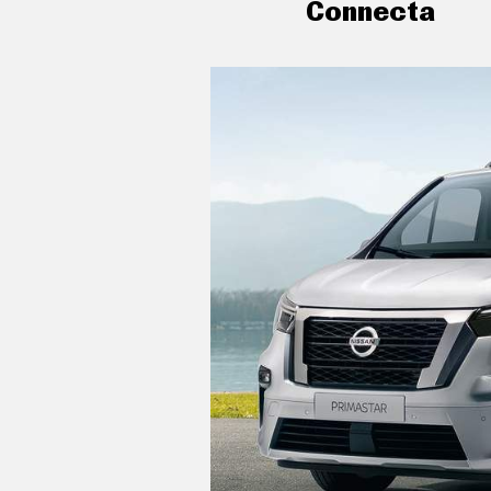
Connecta
C
T
U
A
L
I
D
A
D
P
R
U
E
B
A
S
E
L
É
C
T
R
I
C
O
S