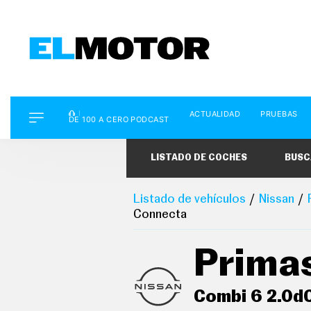
D
ACTUALIDAD
PRUEBAS
E
DE 100 A CERO PODCAST
1
0
0
LISTADO DE COCHES
BUSC
A
C
E
R
Listado de vehículos
Nissan
O
Connecta
P
O
D
Prima
C
A
S
T
Combi 6 2.0d
A