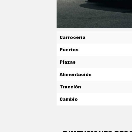
C
O
N
D
U
C
I
R
Carrocería
S
Puertas
U
P
E
Plazas
R
C
O
Alimentación
C
H
Tracción
E
S
Cambio
T
E
C
N
O
cierre centralizado con mando a
L
O