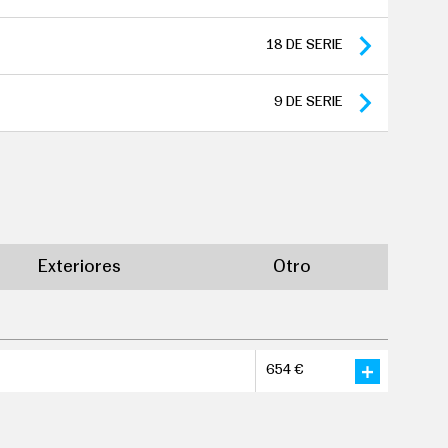
etera: 60 meses distancia 9.999.999 km
gencia
18
DE SERIE
s distancia 9.999.999 km
os de tracción: 60 meses y 160.000 km
9
DE SERIE
Exteriores
Otro
654 €