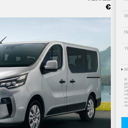
€
S
E
T
Añ
Al
po
pa
so
te
co
un
de