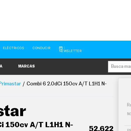
ELÉCTRICOS
CONDUCIR
NEWSLETTER
A
MARCAS
Primastar
Combi 6 2.0dCi 150cv A/T L1H1 N-
Re
star
N
Ci 150cv A/T L1H1 N-
52.622
P