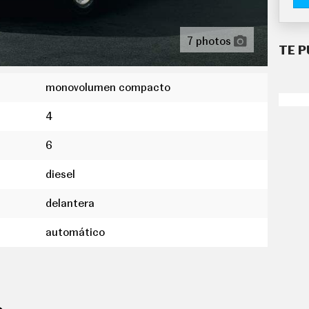
7 photos
TE P
monovolumen compacto
4
6
diesel
delantera
automático
 distancia