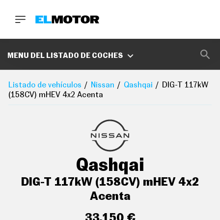
BUSCA
MARCAS
MENU DEL LISTADO DE COCHES
D
E
Listado de vehículos
Nissan
Qashqai
DIG-T 117kW
1
(158CV) mHEV 4x2 Acenta
0
0
A
C
E
R
O
P
Qashqai
O
D
C
DIG-T 117kW (158CV) mHEV 4x2
A
S
Acenta
T
A
33.150 €