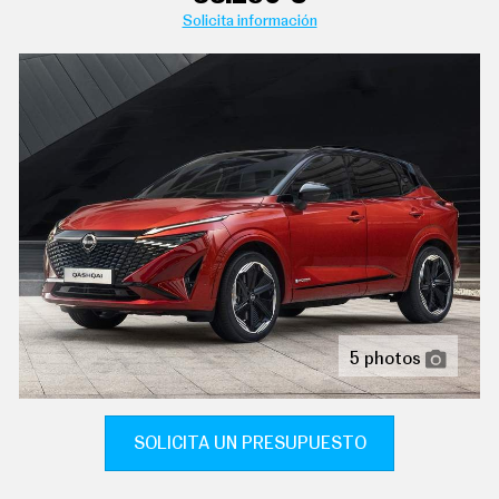
C
Solicita información
T
U
A
L
I
D
A
D
P
R
U
acabados de lujo: puertas en cuero sintético y tablero
E
B
en cuero sintético
A
S
aire acondicionado bizona de automático
E
controles de climatización diferenciados para
L
É
5 photos
conductor/acompañante
C
T
sistema de ventilación calefacción del motor
R
I
sujetavasos en los asientos delanteros y los asientos
SOLICITA UN PRESUPUESTO
C
traseros
O
S