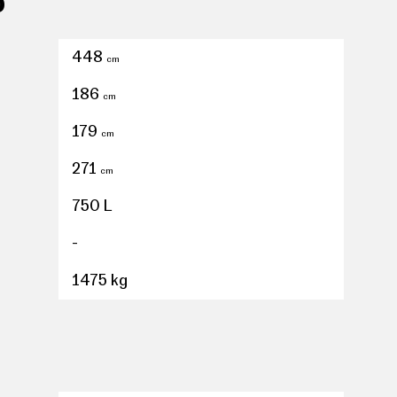
O
ferenciados para conductor/acompañante
e calor
448
cm
tera, usb delantero, 2, 0 y 0
186
cm
olante
179
cm
271
cm
radio digital y pantalla táctil
750 L
-
de cuero ajustable en altura
1475 kg
s neumáticos
mo medio
de 8,00 " salpicadero central 1, 20,3, orientación