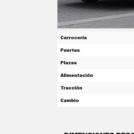
C
O
N
D
U
C
I
R
Carrocería
S
Puertas
U
P
E
Plazas
R
C
O
Alimentación
C
H
Tracción
E
S
Cambio
T
E
C
N
O
L
aire acondicionado bizona de a
O