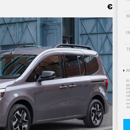
€
S
E
T
Añ
Al
po
pa
so
te
co
un
de