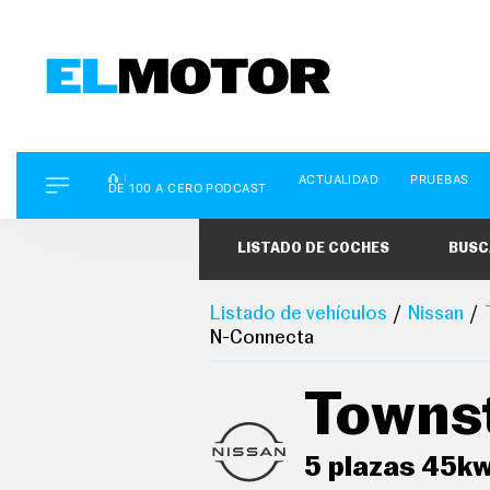
D
ACTUALIDAD
PRUEBAS
E
DE 100 A CERO PODCAST
1
0
0
LISTADO DE COCHES
BUSC
A
C
E
R
Listado de vehículos
Nissan
O
N-Connecta
P
O
D
Towns
C
A
S
T
5 plazas 45k
A