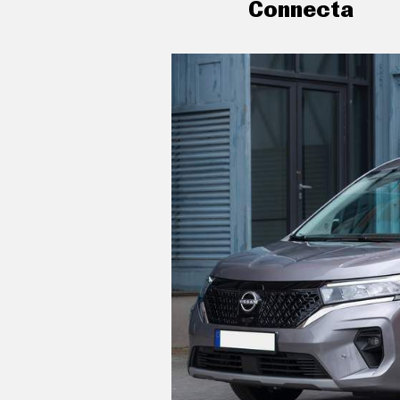
Connecta
C
T
U
A
L
I
D
A
D
P
R
U
E
B
A
S
E
L
É
C
T
R
I
C
O
S