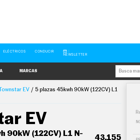
ELÉCTRICOS
CONDUCIR
NEWSLETTER
A
MARCAS
Townstar EV
5 plazas 45kwh 90kW (122CV) L1
Re
tar EV
N
wh 90kW (122CV) L1 N-
43.155
P