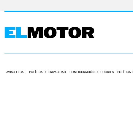
AVISO LEGAL
POLÍTICA DE PRIVACIDAD
CONFIGURACIÓN DE COOKIES
POLÍTICA 
EDICIONES EL PAIS, S.L.U.
realiza una reserva expresa de las reproducciones y usos d