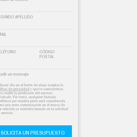
EGUNDO APELLIDO
MAIL
ELÉFONO
CÓDIGO
POSTAL
adir un mensaje
 hacer clic en el botón de abajo aceptas la
lítica de privacidad
y que te contactemos
ra recibir la prestación del servicio
licitado. Por tanto, cualquier llamada
lefónica por nuestra parte será considerada
mo una mera comunicación en el marco de
a relación ya existente basada en tu solicitud
 servicio.
SOLICITA UN PRESUPUESTO