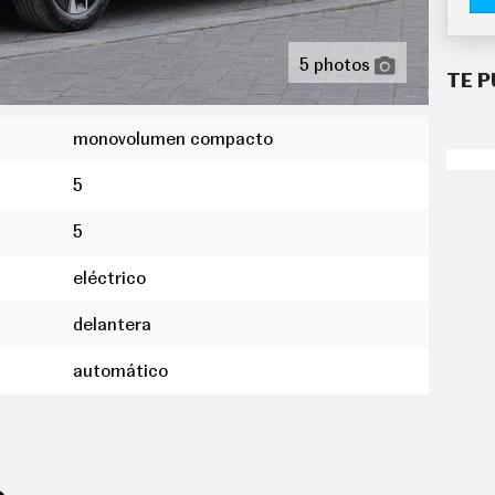
5 photos
TE P
monovolumen compacto
5
5
eléctrico
delantera
automático
utomático