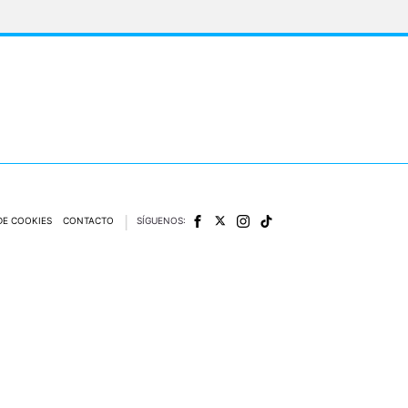
DE COOKIES
CONTACTO
SÍGUENOS:
e las obras y otras prestaciones accesibles desde este sitio web a medios de lectura mecán
del Real Decreto-ley 24/2021, de 2 de noviembre.