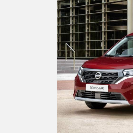
C
T
U
A
L
I
D
A
D
P
R
U
E
B
A
S
E
L
É
C
T
R
I
C
O
S