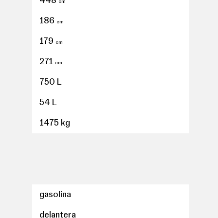
448
cm
186
cm
179
cm
 distancia
271
cm
utomático
750 L
ferenciados para conductor/acompañante
54 L
ión del motor
1475 kg
tera, 0, 0 y 0
olante
radio digital y pantalla táctil
gasolina
s neumáticos
delantera