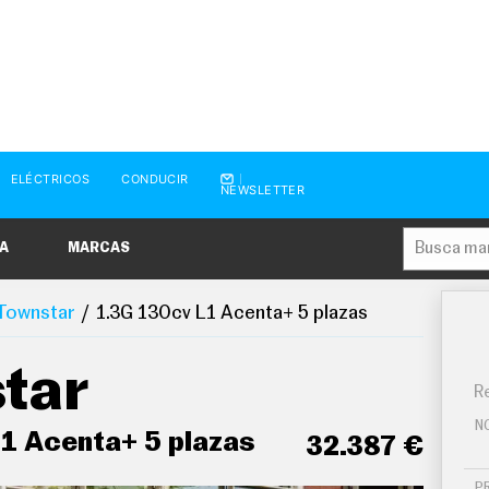
ELÉCTRICOS
CONDUCIR
NEWSLETTER
A
MARCAS
Townstar
1.3G 130cv L1 Acenta+ 5 plazas
tar
Re
N
1 Acenta+ 5 plazas
32.387 €
P