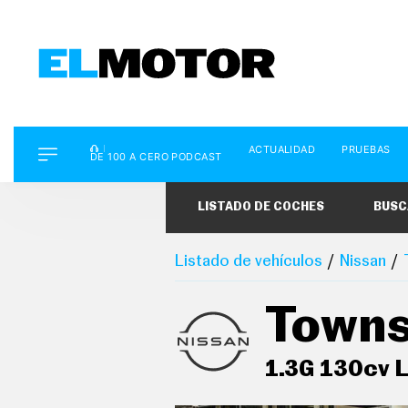
D
ACTUALIDAD
PRUEBAS
E
DE 100 A CERO PODCAST
1
0
0
LISTADO DE COCHES
BUSC
A
C
E
R
Listado de vehículos
Nissan
O
P
O
Towns
D
C
A
S
1.3G 130cv L
T
A