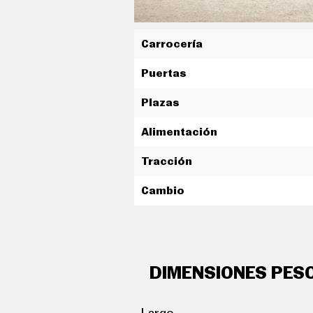
C
O
N
D
Carrocería
U
C
Puertas
I
R
Plazas
S
U
P
Alimentación
E
R
Tracción
C
O
C
Cambio
H
E
S
T
E
C
DIMENSIONES PES
N
O
L
O