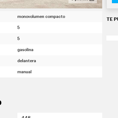
monovolumen compacto
TE P
5
5
gasolina
delantera
manual
O