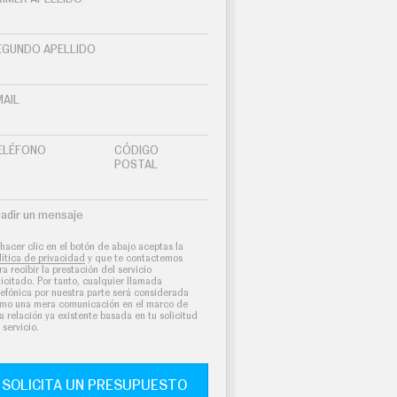
EGUNDO APELLIDO
MAIL
ELÉFONO
CÓDIGO
POSTAL
adir un mensaje
 hacer clic en el botón de abajo aceptas la
lítica de privacidad
y que te contactemos
ra recibir la prestación del servicio
licitado. Por tanto, cualquier llamada
lefónica por nuestra parte será considerada
mo una mera comunicación en el marco de
a relación ya existente basada en tu solicitud
 servicio.
SOLICITA UN PRESUPUESTO