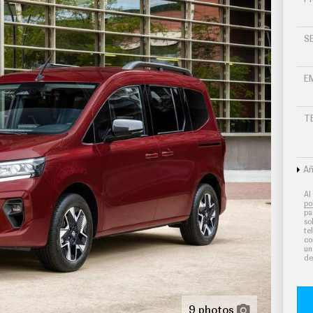
S
E
T
Añ
Al
po
pa
so
te
co
un
de
9 photos