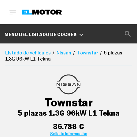
BUSCA
MARCAS
MENU DEL LISTADO DE COCHES
D
E
Listado de vehículos
Nissan
Townstar
5 plazas
1
1.3G 96kW L1 Tekna
0
0
A
C
E
R
O
P
Townstar
O
D
C
5 plazas 1.3G 96kW L1 Tekna
A
S
T
36.788 €
A
Solicita información