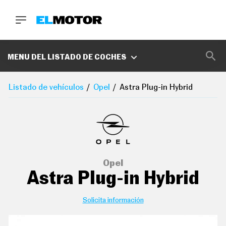
BUSCA
MARCAS
MENU DEL LISTADO DE COCHES
D
E
Listado de vehículos
Opel
Astra Plug-in Hybrid
1
0
0
A
C
E
R
O
P
Opel
O
Astra Plug-in Hybrid
D
C
A
S
Solicita información
T
A