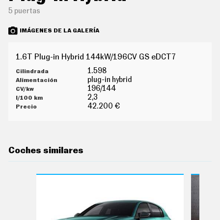
O
5 puertas
S
S
IMÁGENES DE LA GALERÍA
E
R
V
1.6T Plug-in Hybrid 144kW/196CV GS eDCT7
I
C
1.598
I
plug-in hybrid
O
196/144
S
2,3
42.200 €
S
Í
G
U
Coches similares
E
N
O
S