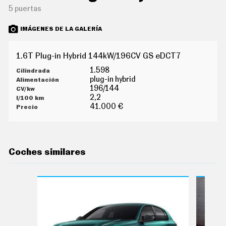
G
5 puertas
Í
A
IMÁGENES DE LA GALERÍA
M
O
T
O
1.6T Plug-in Hybrid 144kW/196CV GS eDCT7
S
1.598
M
plug-in hybrid
O
196/144
T
2,2
O
41.000 €
R
T
V
F
O
Coches similares
T
O
S
N
E
W
S
L