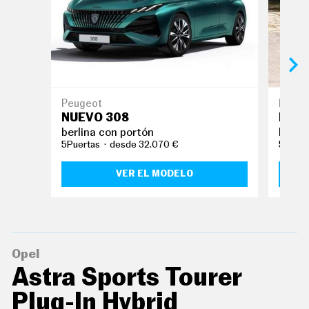
E
T
T
E
R
I
N
Peugeot
Kia
F
NUEVO 308
NUEV
O
berlina con portón
berli
Ú
T
5Puertas
desde 32.070 €
5Puert
I
L
VER EL MODELO
F
I
C
H
A
S
Y
Opel
P
R
Astra Sports Tourer
E
C
Plug-In Hybrid
I