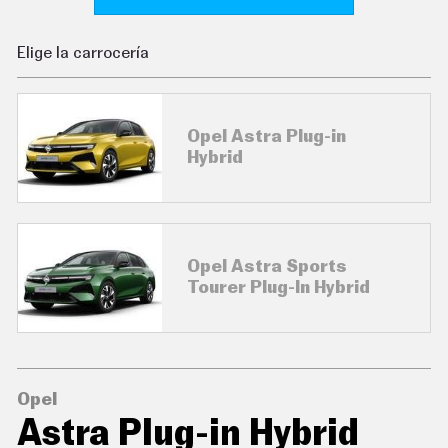
C
O
N
Elige la carrocería
D
U
C
I
R
Opel Astra Plug-in
S
Hybrid
U
P
E
R
C
O
C
Opel Astra Sports
H
Tourer Plug-In Hybrid
E
S
T
E
C
N
Opel
O
L
Astra Plug-in Hybrid
O