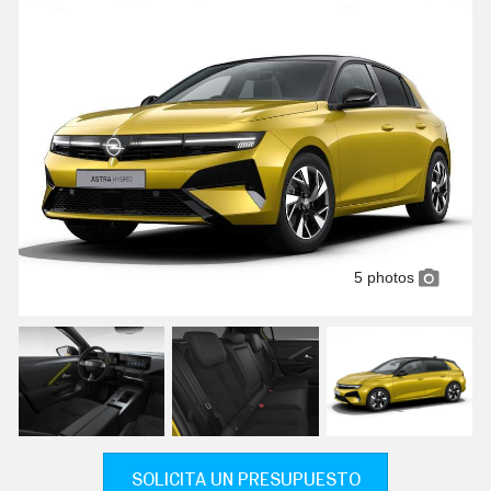
C
T
U
A
L
I
D
A
D
P
R
U
E
B
A
5 photos
S
E
L
É
C
T
R
I
C
O
S
SOLICITA UN PRESUPUESTO