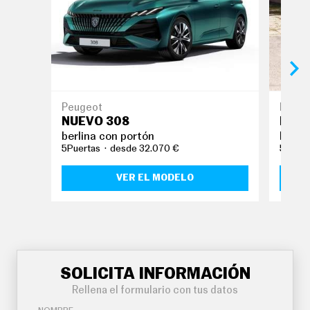
Peugeot
Kia
NUEVO 308
NUEV
berlina con portón
berli
5Puertas
desde 32.070 €
5Puert
VER EL MODELO
SOLICITA INFORMACIÓN
Rellena el formulario con tus datos