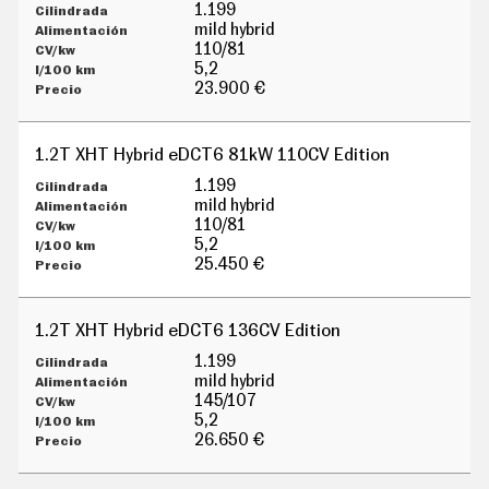
G
1.199
Í
mild hybrid
A
110/81
M
5,2
O
23.900 €
T
O
S
1.2T XHT Hybrid eDCT6 81kW 110CV Edition
M
O
1.199
T
mild hybrid
O
110/81
R
5,2
T
25.450 €
V
F
O
1.2T XHT Hybrid eDCT6 136CV Edition
T
O
1.199
S
mild hybrid
145/107
N
5,2
E
W
26.650 €
S
L