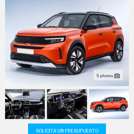
C
T
U
A
L
I
D
A
D
P
R
U
E
B
A
5 photos
S
E
L
É
C
T
R
I
C
O
S
SOLICITA UN PRESUPUESTO