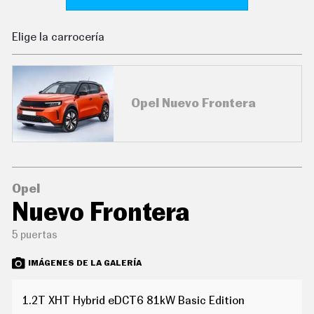
C
O
N
Elige la carrocería
D
U
C
I
R
Opel Nuevo Frontera
S
U
P
E
R
C
O
C
Opel
H
Nuevo Frontera
E
S
5 puertas
T
E
C
IMÁGENES DE LA GALERÍA
N
O
L
1.2T XHT Hybrid eDCT6 81kW Basic Edition
O