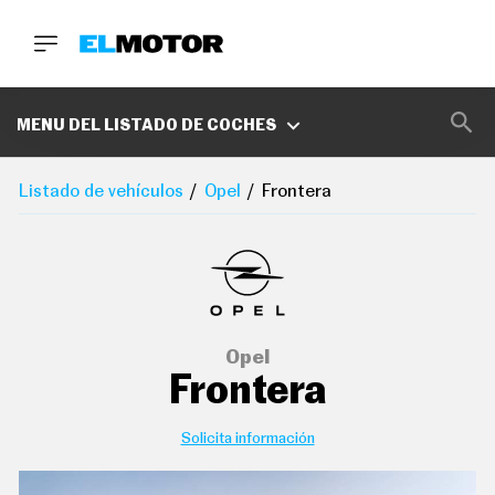
BUSCA
MARCAS
MENU DEL LISTADO DE COCHES
D
E
Listado de vehículos
Opel
Frontera
1
0
0
A
C
E
R
O
P
Opel
O
Frontera
D
C
A
S
Solicita información
T
A