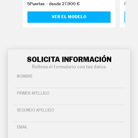
O
5Puertas
desde 27.900 €
5Puert
S
VER EL MODELO
S
E
R
V
I
C
I
O
S
SOLICITA INFORMACIÓN
Rellena el formulario con tus datos
S
NOMBRE
Í
G
U
PRIMER APELLIDO
E
N
O
SEGUNDO APELLIDO
S
EMAIL