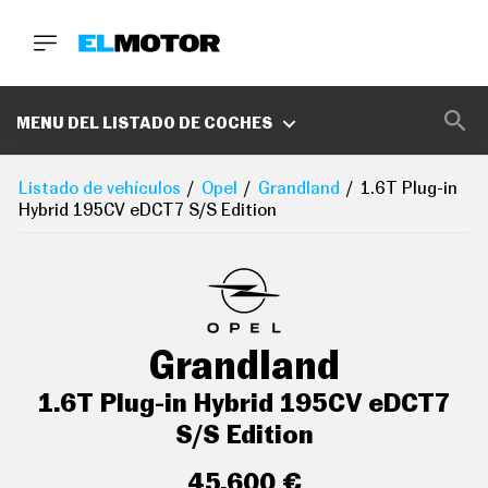
BUSCA
MARCAS
MENU DEL LISTADO DE COCHES
D
E
Listado de vehículos
Opel
Grandland
1.6T Plug-in
1
Hybrid 195CV eDCT7 S/S Edition
0
0
A
C
E
R
O
P
Grandland
O
D
C
1.6T Plug-in Hybrid 195CV eDCT7
A
S
S/S Edition
T
A
45.600 €