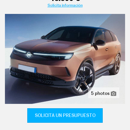
C
Solicita información
T
U
A
L
I
D
A
D
P
R
U
E
B
A
S
E
L
É
5 photos
C
T
R
I
SOLICITA UN PRESUPUESTO
C
O
S