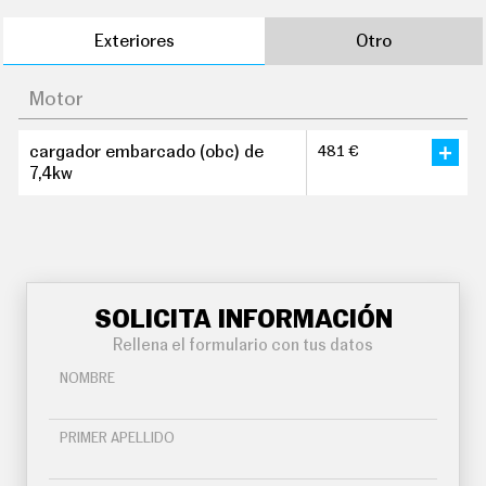
Exteriores
Otro
Motor
cargador embarcado (obc) de
481 €
7,4kw
SOLICITA INFORMACIÓN
Rellena el formulario con tus datos
NOMBRE
PRIMER APELLIDO