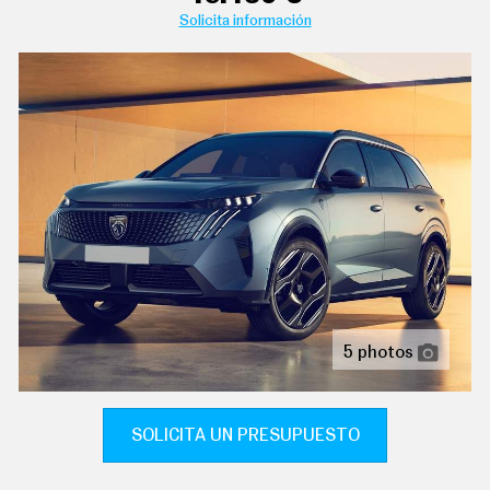
C
Solicita información
reconocimiento señales de tráfico
T
U
A
tablero de instrumentos con pantalla tft configurable
L
I
cierre centralizado con apertura por tarjeta/llave
D
inteligente
A
D
protección antirrobo
P
R
acabados de lujo:
U
E
alfombrillas
B
A
sujetavasos en los asientos delanteros y los asientos
S
traseros
E
L
dirección asistida eléctrica con endurecimiento
É
5 photos
progresivo s/velocidad
C
T
R
volante multi-función térmico de aluminio y cuero
I
ajustable en altura y en profundidad
SOLICITA UN PRESUPUESTO
C
O
conexión para: usb delantero, 1, 0 y 0
S