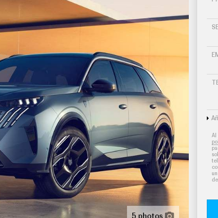
S
E
T
Añ
utomático
Al
po
ferenciados para conductor/acompañante
pa
so
te
o de carbón activo controles en pantalla táctil y
co
un
de
s neumáticos
mo medio
5 photos