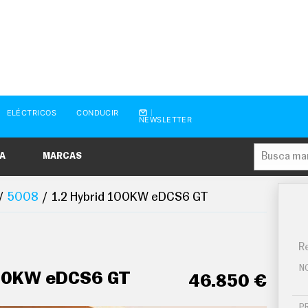
ELÉCTRICOS
CONDUCIR
NEWSLETTER
A
MARCAS
5008
1.2 Hybrid 100KW eDCS6 GT
Re
N
100KW eDCS6 GT
46.850 €
P