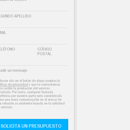
EGUNDO APELLIDO
MAIL
ELÉFONO
CÓDIGO
POSTAL
adir un mensaje
 hacer clic en el botón de abajo aceptas la
lítica de privacidad
y que te contactemos
ra recibir la prestación del servicio
licitado. Por tanto, cualquier llamada
lefónica por nuestra parte será considerada
mo una mera comunicación en el marco de
a relación ya existente basada en tu solicitud
 servicio.
SOLICITA UN PRESUPUESTO