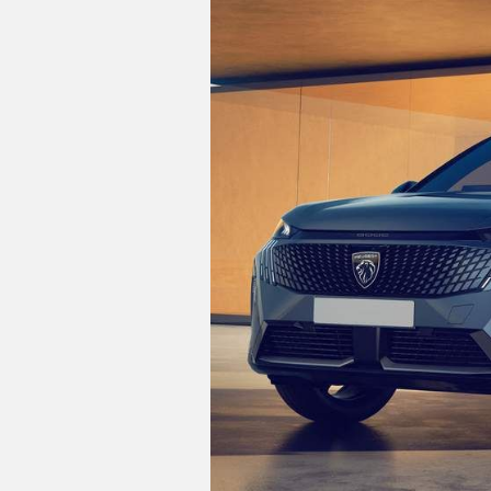
C
T
U
A
L
I
D
A
D
P
R
U
E
B
A
S
aire acondicionado bizona de a
E
controles de climatización di
L
É
C
sistema de ventilación con filtr
T
calefacción del motor
R
I
indicador de baja presión de lo
C
O
S
ordenador de viaje con consu