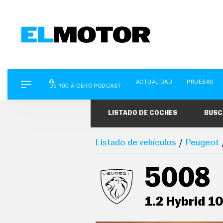
D
ACTUALIDAD
PRUEBAS
E
DE 100 A CERO PODCAST
1
0
0
LISTADO DE COCHES
BUSC
A
C
E
R
Listado de vehículos
Peugeot
O
P
O
5008
D
C
A
S
1.2 Hybrid 
T
A