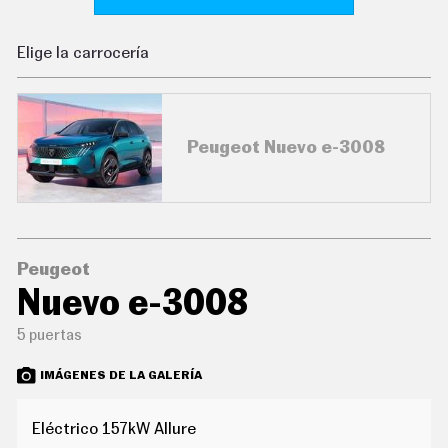
C
O
N
Elige la carrocería
D
U
C
I
R
Peugeot Nuevo e-3008
S
U
P
E
R
C
O
C
Peugeot
H
Nuevo e-3008
E
S
5 puertas
T
E
C
IMÁGENES DE LA GALERÍA
N
O
L
Eléctrico 157kW Allure
O