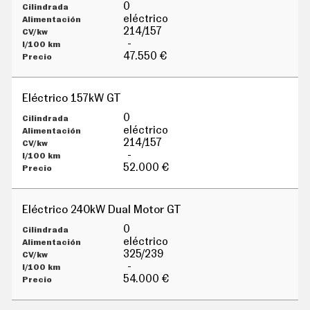
G
0
Í
eléctrico
A
214/157
M
-
O
47.550 €
T
O
S
Eléctrico 157kW GT
M
O
0
T
eléctrico
O
214/157
R
-
T
52.000 €
V
F
O
Eléctrico 240kW Dual Motor GT
T
O
0
S
eléctrico
325/239
N
-
E
W
54.000 €
S
L