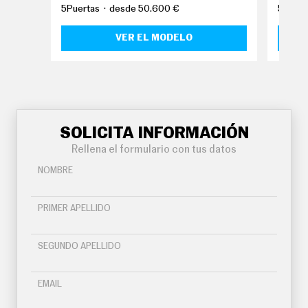
O
5Puertas
desde 50.600 €
5Puert
S
VER EL MODELO
S
E
R
V
I
C
I
O
S
SOLICITA INFORMACIÓN
Rellena el formulario con tus datos
S
NOMBRE
Í
G
U
PRIMER APELLIDO
E
N
O
SEGUNDO APELLIDO
S
EMAIL