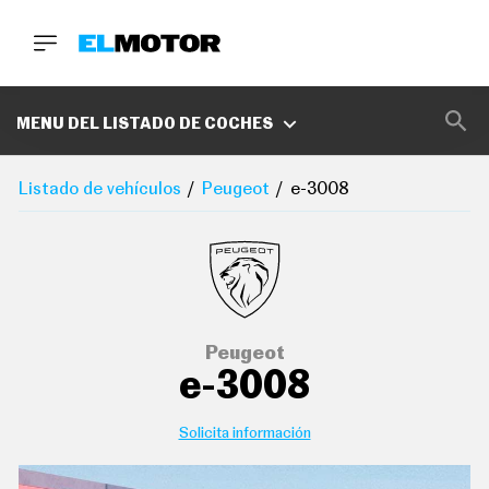
BUSCA
MARCAS
MENU DEL LISTADO DE COCHES
D
E
Listado de vehículos
Peugeot
e-3008
1
0
0
A
C
E
R
O
P
Peugeot
O
e-3008
D
C
A
S
Solicita información
T
A