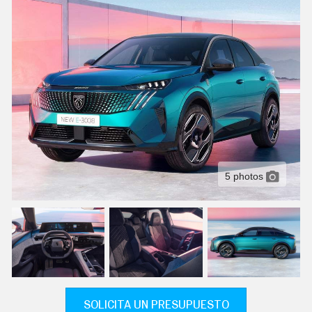
C
T
U
A
L
I
D
A
D
P
R
U
E
B
A
5 photos
S
E
L
É
C
T
R
I
C
O
S
SOLICITA UN PRESUPUESTO