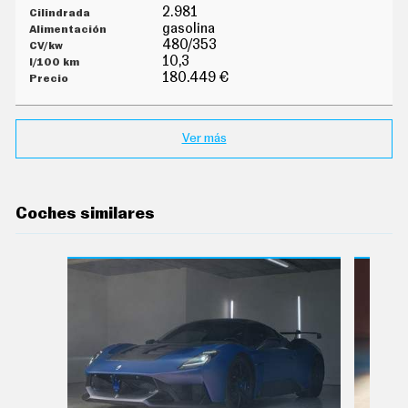
E
2.981
T
gasolina
T
480/353
E
R
10,3
180.449 €
I
N
Ver más
F
O
Ú
T
I
Coches similares
L
F
I
C
H
A
S
Y
P
R
E
C
I