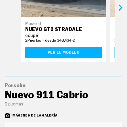
O
S
S
E
Maserati
Lotus
R
NUEVO GT2 STRADALE
EMI
V
I
coupé
coup
C
2Puertas
desde 346.434 €
2Puert
I
O
S
VER EL MODELO
S
Í
G
U
Porsche
E
Nuevo 911 Cabrio
N
O
S
2 puertas
IMÁGENES DE LA GALERÍA