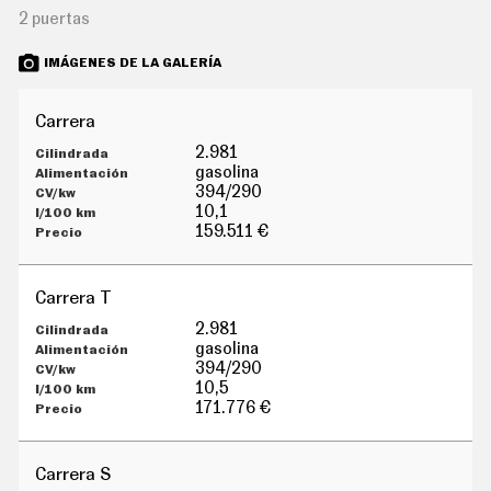
G
2 puertas
Í
A
IMÁGENES DE LA GALERÍA
M
O
T
O
Carrera
S
2.981
M
gasolina
O
394/290
T
10,1
O
159.511 €
R
T
V
Carrera T
F
O
2.981
T
gasolina
O
394/290
S
10,5
N
171.776 €
E
W
S
Carrera S
L