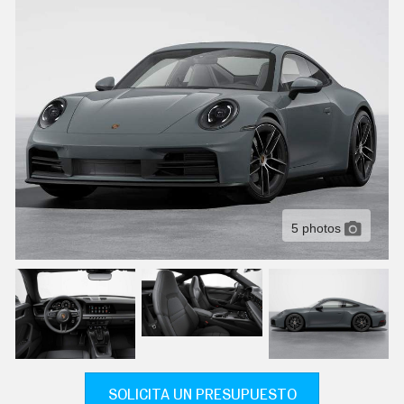
C
T
U
A
L
I
D
A
D
P
R
U
E
B
A
5 photos
S
E
L
É
C
T
R
I
C
O
S
SOLICITA UN PRESUPUESTO