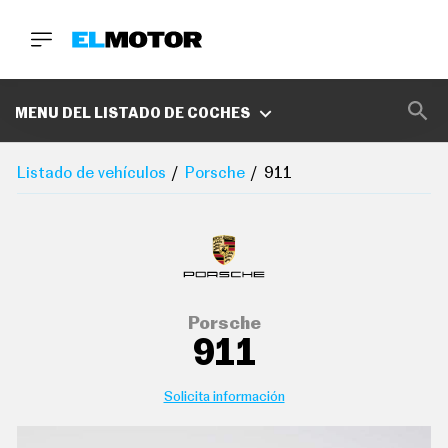
BUSCA
MARCAS
MENU DEL LISTADO DE COCHES
D
E
Listado de vehículos
Porsche
911
1
0
0
A
C
E
R
O
P
Porsche
O
911
D
C
A
S
Solicita información
T
A