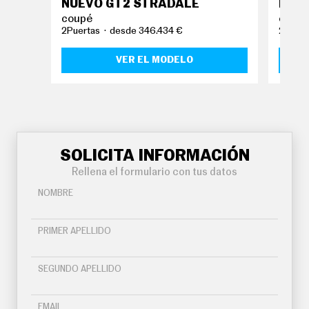
NUEVO GT2 STRADALE
EMI
coupé
coup
2Puertas
desde 346.434 €
2Puert
VER EL MODELO
SOLICITA INFORMACIÓN
Rellena el formulario con tus datos
NOMBRE
PRIMER APELLIDO
SEGUNDO APELLIDO
EMAIL