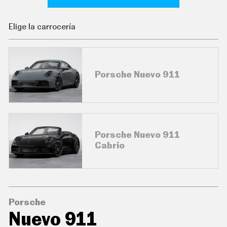
C
O
N
Elige la carrocería
D
U
C
I
R
Porsche Nuevo 911
S
U
P
E
R
C
O
C
Porsche Nuevo 911
H
Cabrio
E
S
T
E
C
N
Porsche
O
L
Nuevo 911
O