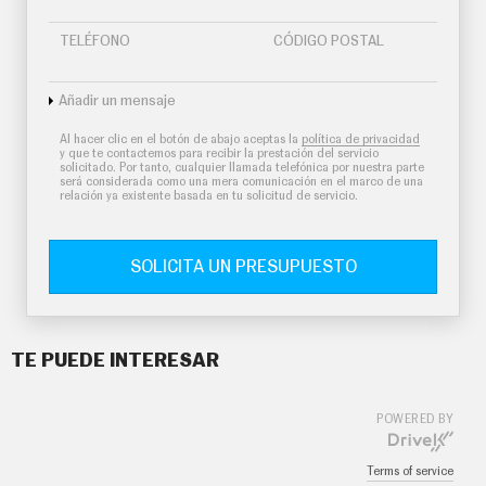
E
T
T
TELÉFONO
CÓDIGO POSTAL
E
R
Añadir un mensaje
Al hacer clic en el botón de abajo aceptas la
política de privacidad
I
y que te contactemos para recibir la prestación del servicio
N
solicitado. Por tanto, cualquier llamada telefónica por nuestra parte
F
será considerada como una mera comunicación en el marco de una
O
relación ya existente basada en tu solicitud de servicio.
Ú
T
I
L
SOLICITA UN PRESUPUESTO
F
I
C
H
A
TE PUEDE INTERESAR
S
Y
P
POWERED BY
R
E
C
Terms of service
I