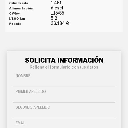
G
1.461
Í
diesel
A
115/85
M
5,2
O
36.184 €
T
O
S
M
O
T
O
SOLICITA INFORMACIÓN
R
T
Rellena el formulario con tus datos
V
NOMBRE
F
O
T
PRIMER APELLIDO
O
S
N
SEGUNDO APELLIDO
E
W
S
EMAIL
L