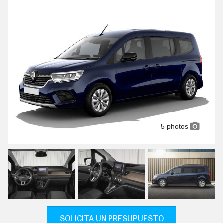
C
T
U
A
L
I
D
A
D
P
R
U
E
B
A
5 photos
S
E
L
É
C
T
R
I
C
O
S
SOLICITA UN PRESUPUESTO