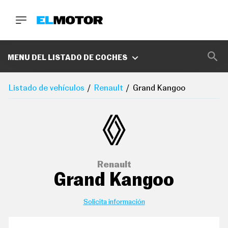
BUSCA
MARCAS
MENU DEL LISTADO DE COCHES
D
E
Listado de vehículos
Renault
Grand Kangoo
1
0
0
A
C
E
R
O
P
Renault
O
Grand Kangoo
D
C
A
S
Solicita información
T
A