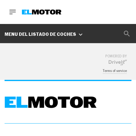
BUSCA
MARCAS
MENU DEL LISTADO DE COCHES
D
E
1
POWERED BY
0
0
A
Terms of service
C
E
R
O
P
O
D
C
A
S
T
A