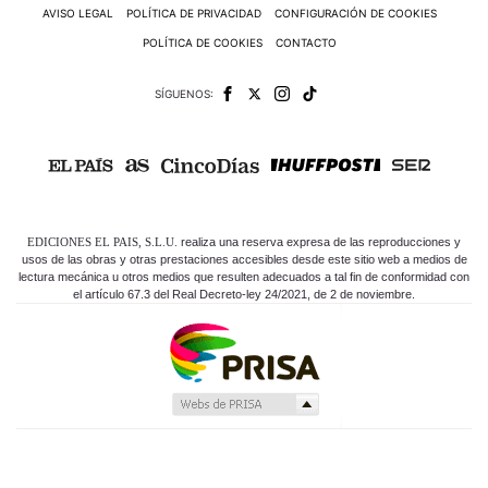
C
AVISO LEGAL
POLÍTICA DE PRIVACIDAD
CONFIGURACIÓN DE COOKIES
T
U
POLÍTICA DE COOKIES
CONTACTO
A
L
I
SÍGUENOS:
D
A
D
P
R
U
E
EDICIONES EL PAIS, S.L.U.
realiza una reserva expresa de las reproducciones y
B
usos de las obras y otras prestaciones accesibles desde este sitio web a medios de
A
lectura mecánica u otros medios que resulten adecuados a tal fin de conformidad con
S
el artículo 67.3 del Real Decreto-ley 24/2021, de 2 de noviembre.
E
L
É
C
T
R
I
C
O
S