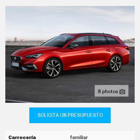
C
conductor/acompañante y asientos
T
delanteros/traseros
U
A
L
sistema de ventilación con filtro de carbón activo
I
controles en pantalla táctil y calefacción del motor
D
A
indicador de baja presión de los neumáticos
D
P
ordenador de viaje con consumo medio
R
U
pantalla de visualización de 10,25 " panel de
E
instrumentos 1 y 26,0, pantalla de visualización táctil
B
de 12,90 " salpicadero central 1, 32,8, orientación de
A
S
la pantalla fija y no
E
8 photos
reconocimiento señales de tráfico
L
É
tablero de instrumentos con pantalla tft configurable
C
T
R
SOLICITA UN PRESUPUESTO
cierre centralizado con mando a distancia
I
C
dirección asistida eléctrica con endurecimiento
O
progresivo s/velocidad
S
Carrocería
familiar