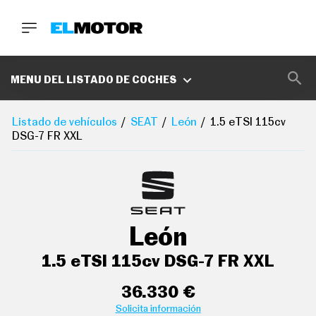
BUSCA
MARCAS
MENU DEL LISTADO DE COCHES
D
E
Listado de vehículos
SEAT
León
1.5 eTSI 115cv
1
DSG-7 FR XXL
0
0
A
C
E
R
O
acabados de lujo: pomo de la palanca de cambios en
P
León
O
símil aluminio, consola central en símil aluminio,
D
puertas en símil aluminio y tablero en símil aluminio
C
1.5 eTSI 115cv DSG-7 FR XXL
A
aire acondicionado trizona con mandos traseros para
S
el climatizador de automático
T
36.330 €
A
Solicita información
controles de climatización diferenciados para