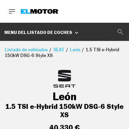
BUSCA
MARCAS
MENU DEL LISTADO DE COCHES
D
E
Listado de vehículos
SEAT
León
1.5 TSI e-Hybrid
1
150kW DSG-6 Style XS
0
0
A
C
E
R
O
P
León
O
D
C
1.5 TSI e-Hybrid 150kW DSG-6 Style
A
S
XS
T
A
40.330 €