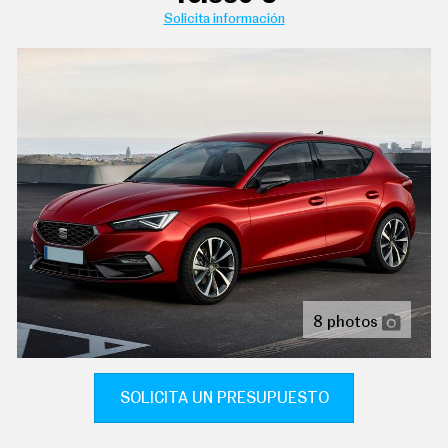
C
Solicita información
T
U
A
L
I
D
A
D
P
R
U
E
B
A
S
E
L
É
8 photos
C
T
R
I
SOLICITA UN PRESUPUESTO
C
O
S