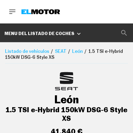
BUSCA
MARCAS
MENU DEL LISTADO DE COCHES
D
E
Listado de vehículos
SEAT
León
1.5 TSI e-Hybrid
1
150kW DSG-6 Style XS
0
0
A
C
E
R
O
P
León
O
D
C
1.5 TSI e-Hybrid 150kW DSG-6 Style
A
S
XS
T
A
41.840 €