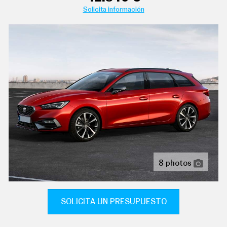
C
Solicita información
T
U
A
L
I
D
A
D
P
R
U
E
B
A
S
E
L
É
8 photos
C
T
R
I
SOLICITA UN PRESUPUESTO
C
O
S