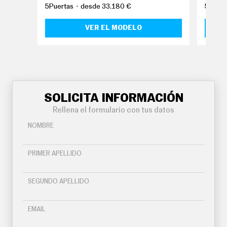
O
5Puertas
desde 33.180 €
5Puert
S
VER EL MODELO
S
E
R
V
I
C
I
O
S
SOLICITA INFORMACIÓN
Rellena el formulario con tus datos
S
NOMBRE
Í
G
U
PRIMER APELLIDO
E
N
O
SEGUNDO APELLIDO
S
EMAIL