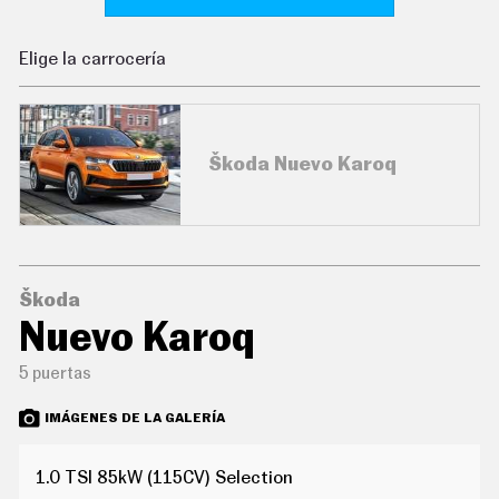
C
O
N
Elige la carrocería
D
U
C
I
R
Škoda Nuevo Karoq
S
U
P
E
R
C
O
C
Škoda
H
Nuevo Karoq
E
S
5 puertas
T
E
C
IMÁGENES DE LA GALERÍA
N
O
L
1.0 TSI 85kW (115CV) Selection
O