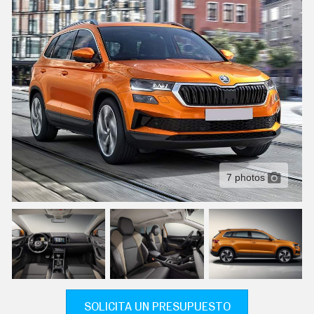
C
T
U
A
L
I
D
A
D
P
R
U
E
B
A
7 photos
S
E
L
É
C
T
R
I
C
O
S
SOLICITA UN PRESUPUESTO