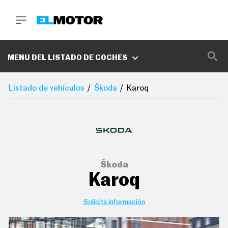
BUSCA
MARCAS
MENU DEL LISTADO DE COCHES
D
E
Listado de vehículos
Škoda
Karoq
1
0
0
A
C
E
R
O
P
Škoda
O
Karoq
D
C
A
S
Solicita información
T
A