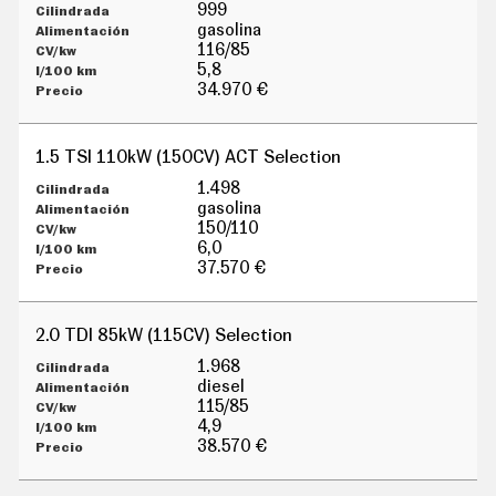
G
999
Í
gasolina
A
116/85
M
5,8
O
34.970 €
T
O
S
1.5 TSI 110kW (150CV) ACT Selection
M
O
1.498
T
gasolina
O
150/110
R
6,0
T
37.570 €
V
F
O
2.0 TDI 85kW (115CV) Selection
T
O
1.968
S
diesel
115/85
N
4,9
E
W
38.570 €
S
L