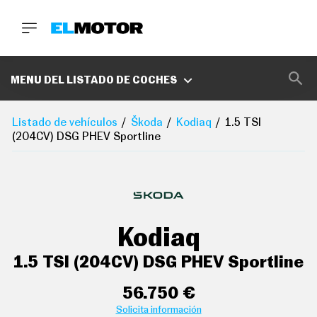
BUSCA
MARCAS
MENU DEL LISTADO DE COCHES
D
E
Listado de vehículos
Škoda
Kodiaq
1.5 TSI
1
aire acondicionado trizona de automático
(204CV) DSG PHEV Sportline
0
0
controles de climatización diferenciados para
A
conductor/acompañante y asientos
C
delanteros/traseros
E
R
O
sistema de ventilación con filtro de carbón activo
P
controles en pantalla táctil y calefacción del motor
Kodiaq
O
D
cierre centralizado con apertura por tarjeta/llave
C
1.5 TSI (204CV) DSG PHEV Sportline
inteligente
A
S
T
56.750 €
protección antirrobo
A
Solicita información