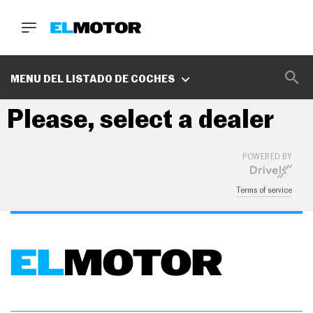
BUSCA
MARCAS
MENU DEL LISTADO DE COCHES
D
Please, select a dealer
E
1
0
0
POWERED BY
A
C
E
Terms of service
R
O
P
O
D
C
A
S
T
A