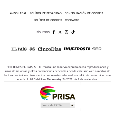
C
T
U
AVISO LEGAL
POLÍTICA DE PRIVACIDAD
CONFIGURACIÓN DE COOKIES
A
L
POLÍTICA DE COOKIES
CONTACTO
I
D
A
SÍGUENOS:
D
P
R
U
E
B
A
S
EDICIONES EL PAIS, S.L.U.
realiza una reserva expresa de las reproducciones y
usos de las obras y otras prestaciones accesibles desde este sitio web a medios de
E
lectura mecánica u otros medios que resulten adecuados a tal fin de conformidad con
L
el artículo 67.3 del Real Decreto-ley 24/2021, de 2 de noviembre.
É
C
T
R
I
C
O
S