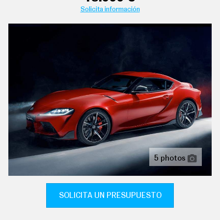
C
Solicita información
T
U
A
sujetavasos en los asientos delanteros
L
I
aire acondicionado bizona de automático
D
A
controles de climatización diferenciados para
D
conductor/acompañante
P
R
sistema de ventilación con filtro de carbón activo
U
calefacción del motor
E
B
A
cierre centralizado con apertura por tarjeta/llave
S
inteligente
E
protección antirrobo
L
É
5 photos
C
acabados de lujo: pomo de la palanca de cambios en
T
cuero, consola central en cuero, puertas en cuero y
R
tablero en cuero
I
SOLICITA UN PRESUPUESTO
C
alfombrillas
O
S