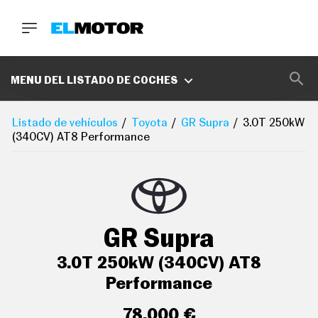
BUSCA
MARCAS
MENU DEL LISTADO DE COCHES
D
E
Listado de vehículos
Toyota
GR Supra
3.0T 250kW
1
(340CV) AT8 Performance
0
0
A
C
E
R
O
P
GR Supra
O
D
C
3.0T 250kW (340CV) AT8
A
S
Performance
T
A
78.000 €