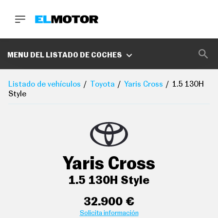
BUSCA
MARCAS
MENU DEL LISTADO DE COCHES
D
E
Listado de vehículos
Toyota
Yaris Cross
1.5 130H
1
Style
0
0
A
C
E
R
O
P
Yaris Cross
O
D
C
1.5 130H Style
A
S
T
32.900 €
aire acondicionado bizona de automático
A
Solicita información