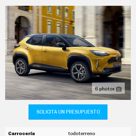
C
controles de climatización diferenciados para
T
conductor/acompañante
U
A
sistema de ventilación con filtrado de iones
L
I
calefacción eléctrica
D
A
cierre centralizado con apertura por tarjeta/llave
D
inteligente
P
R
sujetavasos en los asientos delanteros y los asientos
U
traseros
E
B
indicador de baja presión de los neumáticos con
A
visualización de presión y sensor montado en la llanta
S
E
6 photos
ordenador de viaje con consumo medio
L
É
pantalla de visualización de 12,30 " panel de
C
instrumentos 1 y 31,2, pantalla de visualización táctil
T
R
SOLICITA UN PRESUPUESTO
de 10,50 " salpicadero central 1, 26,7, orientación de la
I
pantalla fija y no
C
O
reconocimiento señales de tráfico
S
Carrocería
todoterreno