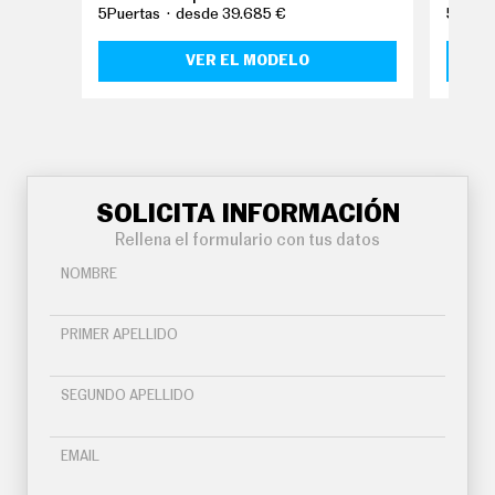
O
5Puertas
desde 39.685 €
5Puert
S
VER EL MODELO
S
E
R
V
I
C
I
O
S
SOLICITA INFORMACIÓN
Rellena el formulario con tus datos
S
NOMBRE
Í
G
U
PRIMER APELLIDO
E
N
O
SEGUNDO APELLIDO
S
EMAIL