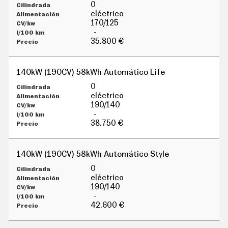
G
0
Í
eléctrico
A
170/125
M
-
O
35.800 €
T
O
S
140kW (190CV) 58kWh Automático Life
M
O
0
T
eléctrico
O
190/140
R
-
T
38.750 €
V
F
O
140kW (190CV) 58kWh Automático Style
T
O
0
S
eléctrico
190/140
N
-
E
W
42.600 €
S
L