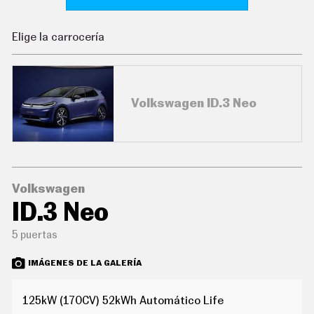
C
O
N
Elige la carrocería
D
U
C
I
R
Volkswagen ID.3 Neo
S
U
P
E
R
C
O
C
Volkswagen
H
ID.3 Neo
E
S
5 puertas
T
E
C
IMÁGENES DE LA GALERÍA
N
O
L
125kW (170CV) 52kWh Automático Life
O