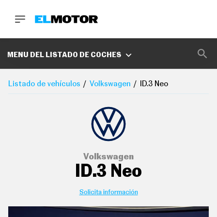
BUSCA
MARCAS
MENU DEL LISTADO DE COCHES
D
E
Listado de vehículos
Volkswagen
ID.3 Neo
1
0
0
A
C
E
R
O
P
Volkswagen
O
ID.3 Neo
D
C
A
S
Solicita información
T
A