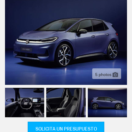
C
T
U
A
L
I
D
A
D
P
R
U
E
B
A
5 photos
S
E
L
É
C
T
R
I
C
O
S
SOLICITA UN PRESUPUESTO