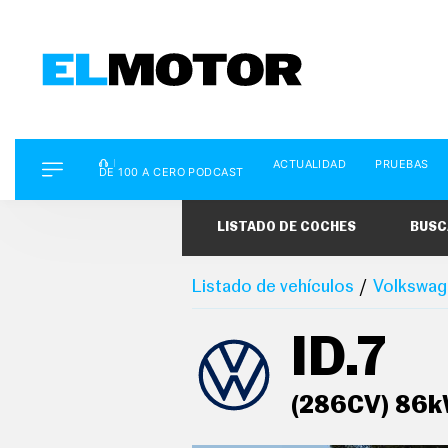
D
ACTUALIDAD
PRUEBAS
E
DE 100 A CERO PODCAST
1
0
0
LISTADO DE COCHES
BUSC
A
C
E
R
Listado de vehículos
Volkswag
O
P
O
ID.7
D
C
A
S
(286CV) 86k
T
A