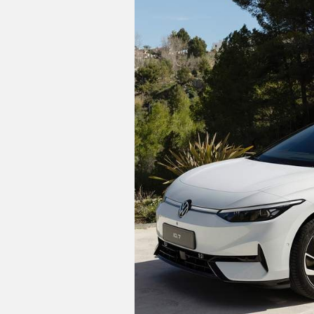
C
T
U
A
L
acabados de lujo: consola central
I
carbono y tablero en simil fibr
D
A
D
alfombrillas
P
cierre centralizado con apertura
R
U
E
protección antirrobo
B
A
indicador de baja presión de lo
S
E
ordenador de viaje con consu
L
É
pantalla de visualización panel d
C
T
de 15,00 " salpicadero central 1,
R
I
reconocimiento señales de tráf
C
O
tablero de instrumentos con pan
S