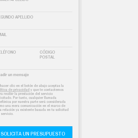
EGUNDO APELLIDO
MAIL
ELÉFONO
CÓDIGO
POSTAL
adir un mensaje
 hacer clic en el botón de abajo aceptas la
lítica de privacidad
y que te contactemos
ra recibir la prestación del servicio
licitado. Por tanto, cualquier llamada
lefónica por nuestra parte será considerada
mo una mera comunicación en el marco de
a relación ya existente basada en tu solicitud
 servicio.
SOLICITA UN PRESUPUESTO