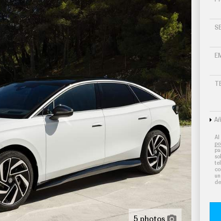
S
 en color brillante, puertas en símil fibra de
a de carbono
E
T
 por tarjeta/llave inteligente
Añ
s neumáticos
Al
po
mo medio
pa
so
e instrumentos 1, pantalla de visualización táctil
te
co
 38,1, orientación de la pantalla fija y no
un
de
ico
talla tft configurable con parabrisas hud incluye
5 photos