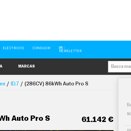
ELÉCTRICOS
CONDUCIR
NEWSLETTER
A
MARCAS
en
ID.7
(286CV) 86kWh Auto Pro S
Re
N
Wh Auto Pro S
61.142 €
P