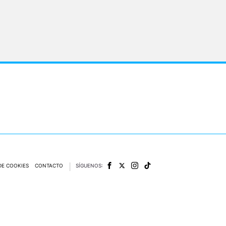
DE COOKIES
CONTACTO
SÍGUENOS:
e las obras y otras prestaciones accesibles desde este sitio web a medios de lectura mecán
del Real Decreto-ley 24/2021, de 2 de noviembre.