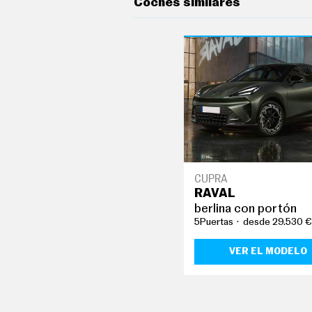
Coches similares
G
Í
A
M
O
T
O
S
M
O
T
O
R
T
V
CUPRA
RAVAL
F
O
berlina con portón
T
5Puertas
desde 29.530 €
O
S
VER EL MODELO
N
E
W
S
L