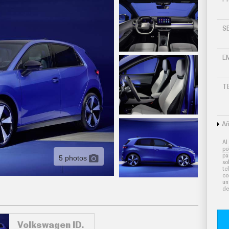
S
E
T
Añ
Al
po
pa
5 photos
so
te
co
un
de
Volkswagen ID.