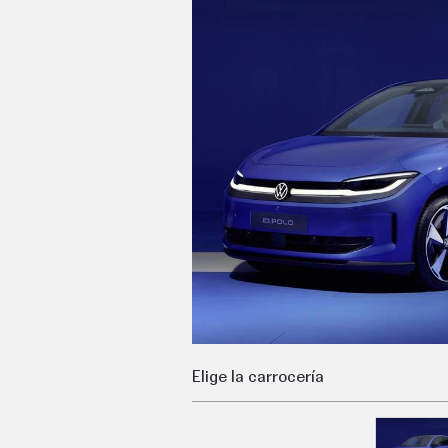
C
T
U
A
L
I
D
A
D
P
R
U
E
B
A
S
E
L
É
C
T
R
Elige la carrocería
I
C
O
S