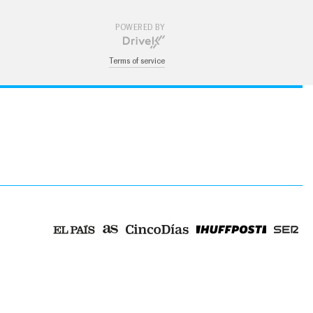
POWERED BY
Terms of service
ica u otros medios que resulten adecuados a tal fin de conformidad con el artículo 67.3