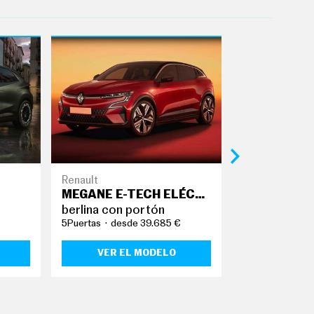
Renault
BYD
MEGANE E-TECH ELÉCTRICO
DOLPHIN
berlina con portón
berlina con 
5Puertas
desde 39.685 €
5Puertas
desd
VER EL MODELO
VER EL