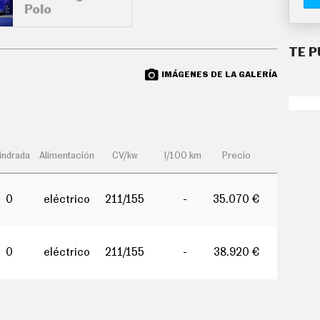
Polo
TE P
IMÁGENES DE LA GALERÍA
lindrada
Alimentación
CV/kw
l/100 km
Precio
0
eléctrico
211/155
-
35.070 €
0
eléctrico
211/155
-
38.920 €