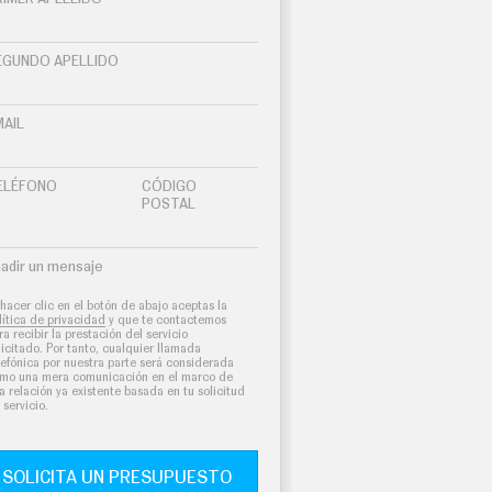
EGUNDO APELLIDO
MAIL
ELÉFONO
CÓDIGO
POSTAL
adir un mensaje
 hacer clic en el botón de abajo aceptas la
lítica de privacidad
y que te contactemos
ra recibir la prestación del servicio
licitado. Por tanto, cualquier llamada
lefónica por nuestra parte será considerada
mo una mera comunicación en el marco de
a relación ya existente basada en tu solicitud
 servicio.
SOLICITA UN PRESUPUESTO