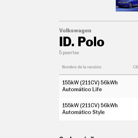
C
O
N
D
U
C
Volkswagen
I
ID. Polo
R
S
U
5 puertas
P
E
R
Nombre de la versión:
Ci
C
O
C
155kW (211CV) 56kWh
H
Automático Life
E
S
T
155kW (211CV) 56kWh
E
Automático Style
C
N
O
L
O