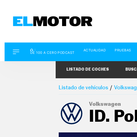
D
ACTUALIDAD
PRUEBAS
E
DE 100 A CERO PODCAST
1
0
0
LISTADO DE COCHES
BUSC
A
C
E
R
Listado de vehículos
Volkswag
O
P
O
Volkswagen
D
ID. Po
C
A
S
T
A