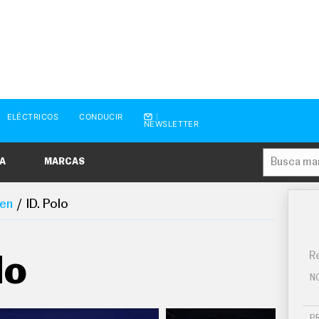
ELÉCTRICOS
CONDUCIR
NEWSLETTER
A
MARCAS
en
ID. Polo
Re
lo
N
P