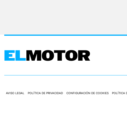
E
T
T
E
R
I
N
F
O
Ú
T
I
L
F
I
C
H
AVISO LEGAL
POLÍTICA DE PRIVACIDAD
CONFIGURACIÓN DE COOKIES
POLÍTICA 
A
S
Y
P
R
EDICIONES EL PAIS, S.L.U.
realiza una reserva expresa de las reproducciones y usos d
E
C
I