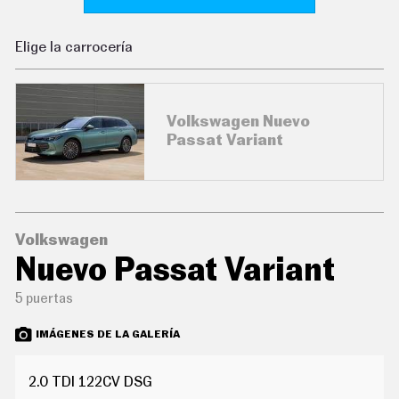
C
O
N
Elige la carrocería
D
U
C
I
R
Volkswagen Nuevo
S
Passat Variant
U
P
E
R
C
O
C
Volkswagen
H
Nuevo Passat Variant
E
S
5 puertas
T
E
C
IMÁGENES DE LA GALERÍA
N
O
L
2.0 TDI 122CV DSG
O