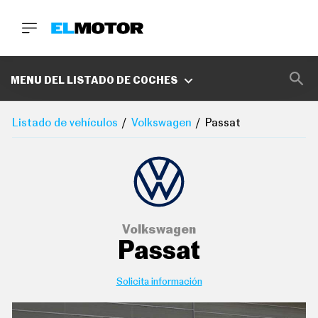
BUSCA
MARCAS
MENU DEL LISTADO DE COCHES
D
E
Listado de vehículos
Volkswagen
Passat
1
0
0
A
C
E
R
O
P
Volkswagen
O
Passat
D
C
A
S
Solicita información
T
A