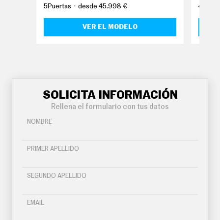
O
5Puertas
desde 45.998 €
4Puert
S
VER EL MODELO
S
E
R
V
I
C
I
O
S
SOLICITA INFORMACIÓN
Rellena el formulario con tus datos
S
NOMBRE
Í
G
U
PRIMER APELLIDO
E
N
O
SEGUNDO APELLIDO
S
EMAIL