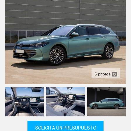
C
T
U
A
L
I
D
A
D
P
R
U
E
B
A
5 photos
S
E
L
É
C
T
R
I
C
O
S
SOLICITA UN PRESUPUESTO