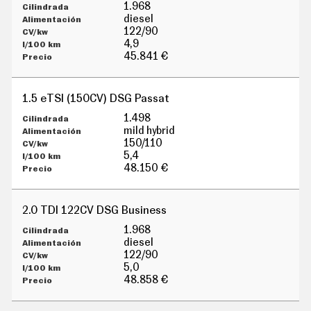
G
1.968
Í
diesel
A
122/90
M
4,9
O
45.841 €
T
O
S
1.5 eTSI (150CV) DSG Passat
M
O
1.498
T
mild hybrid
O
150/110
R
5,4
T
48.150 €
V
F
O
2.0 TDI 122CV DSG Business
T
O
1.968
S
diesel
122/90
N
5,0
E
W
48.858 €
S
L