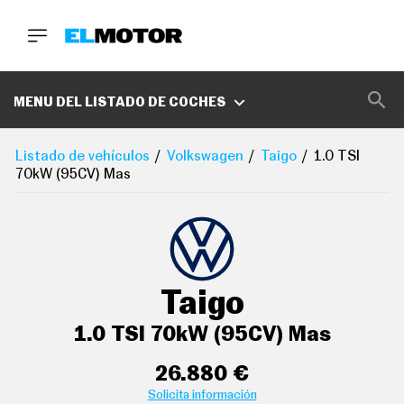
BUSCA
MARCAS
MENU DEL LISTADO DE COCHES
D
E
Listado de vehículos
Volkswagen
Taigo
1.0 TSI
1
70kW (95CV) Mas
0
0
A
C
E
R
O
P
Taigo
O
D
C
1.0 TSI 70kW (95CV) Mas
A
S
T
26.880 €
A
Solicita información