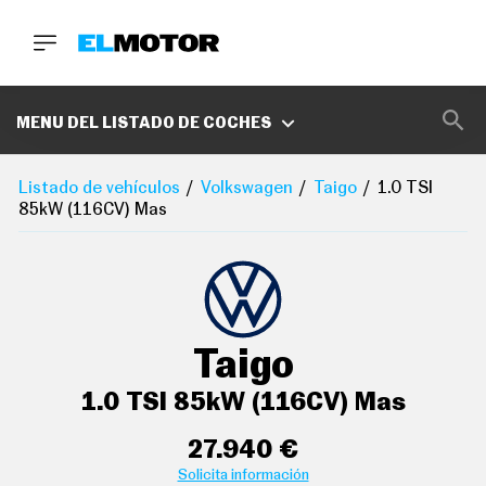
BUSCA
MARCAS
MENU DEL LISTADO DE COCHES
D
E
Listado de vehículos
Volkswagen
Taigo
1.0 TSI
1
85kW (116CV) Mas
0
0
A
C
E
R
O
P
Taigo
O
D
C
1.0 TSI 85kW (116CV) Mas
A
S
T
27.940 €
A
Solicita información