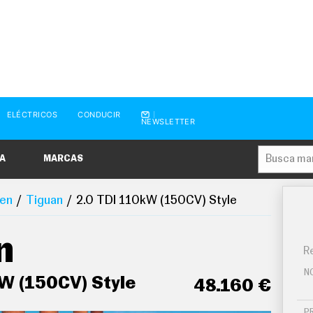
ELÉCTRICOS
CONDUCIR
NEWSLETTER
A
MARCAS
en
Tiguan
2.0 TDI 110kW (150CV) Style
n
Re
N
W (150CV) Style
48.160 €
P