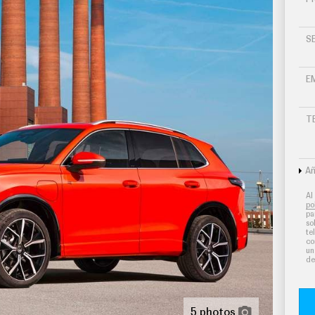
S
 por tarjeta/llave inteligente
E
r brillante y tablero en color brillante
T
s neumáticos
Añ
mo medio
Al
po
pa
5 " panel de instrumentos 1 y 26,0, pantalla de
so
te
alpicadero central 1, 32,8, orientación de la
co
un
de
ico
talla tft configurable
5 photos