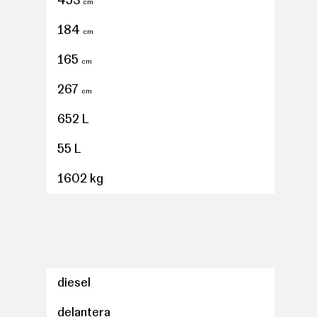
453
cm
o del conductor y del acompañante
184
cm
anteros y los asientos traseros
165
cm
267
cm
652 L
individual con ajuste eléctrico ( una ajuste
tudinal manual, ajuste manual en altura y
55 L
 respaldo, asiento delantero del acompañante
 una ajuste eléctrico ) térmico, abatible, ajuste
1602 kg
al en altura y eléctrico con ajuste manual del
pal) y de tela (material secundario)
lla led y luz larga con bombilla led
s de tipo banco partido de orientación delantera
uces intermitentes laterales, luces de día, luces
anqueta fija, respaldo abatible 40/20/40, ajuste
on tecnología led
diesel
do con el maletero
rdillo
delantera
isor exterior