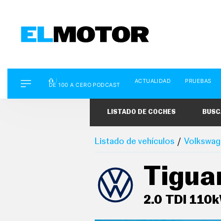
D
ACTUALIDAD
PRUEBAS
E
DE 100 A CERO PODCAST
1
0
0
LISTADO DE COCHES
BUSC
A
C
E
R
Listado de vehículos
Volkswag
O
P
O
Tigua
D
C
A
S
2.0 TDI 110k
T
A