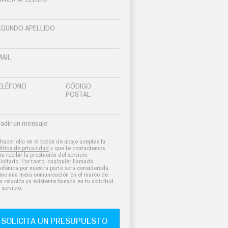
EGUNDO APELLIDO
MAIL
ELÉFONO
CÓDIGO
POSTAL
adir un mensaje
 hacer clic en el botón de abajo aceptas la
lítica de privacidad
y que te contactemos
ra recibir la prestación del servicio
licitado. Por tanto, cualquier llamada
lefónica por nuestra parte será considerada
mo una mera comunicación en el marco de
a relación ya existente basada en tu solicitud
 servicio.
SOLICITA UN PRESUPUESTO