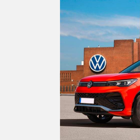
C
T
U
A
L
cierre centralizado con apertura
I
D
A
protección antirrobo
D
acabados de lujo: puertas en colo
P
R
U
alfombrillas
E
B
indicador de baja presión de lo
A
S
ordenador de viaje con consu
E
L
pantalla de visualización de 10,2
É
C
visualización táctil de 12,90 " s
T
pantalla fija y no
R
I
reconocimiento señales de tráf
C
O
S
tablero de instrumentos con pan