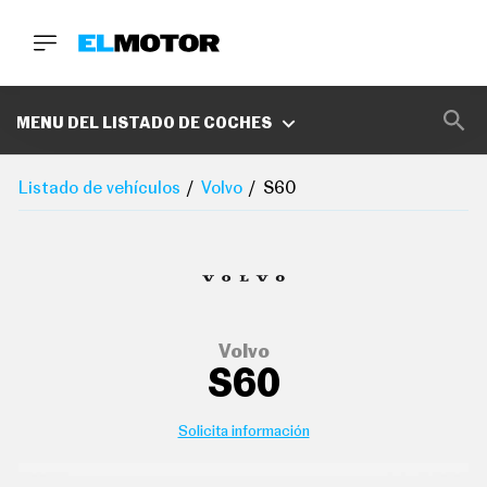
BUSCA
MARCAS
MENU DEL LISTADO DE COCHES
D
E
Listado de vehículos
Volvo
S60
1
0
0
A
C
E
R
O
P
Volvo
O
S60
D
C
A
S
Solicita información
T
A