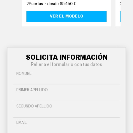
O
2Puertas
desde 65.450 €
2Puert
S
VER EL MODELO
S
E
R
V
I
C
I
O
S
SOLICITA INFORMACIÓN
Rellena el formulario con tus datos
S
NOMBRE
Í
G
U
PRIMER APELLIDO
E
N
O
SEGUNDO APELLIDO
S
EMAIL