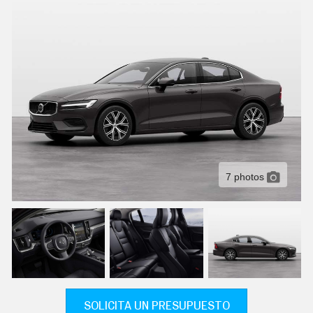
C
T
U
A
L
I
D
A
D
P
R
U
E
B
A
7 photos
S
E
L
É
C
T
R
I
C
O
S
SOLICITA UN PRESUPUESTO