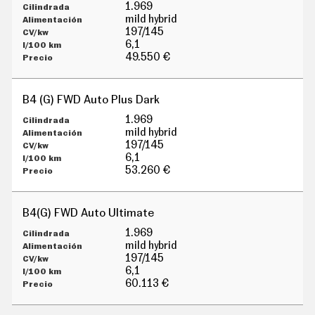
G
1.969
Í
mild hybrid
A
197/145
M
6,1
O
49.550 €
T
O
S
B4 (G) FWD Auto Plus Dark
M
O
1.969
T
mild hybrid
O
197/145
R
6,1
T
53.260 €
V
F
O
B4(G) FWD Auto Ultimate
T
O
1.969
S
mild hybrid
197/145
N
6,1
E
W
60.113 €
S
L