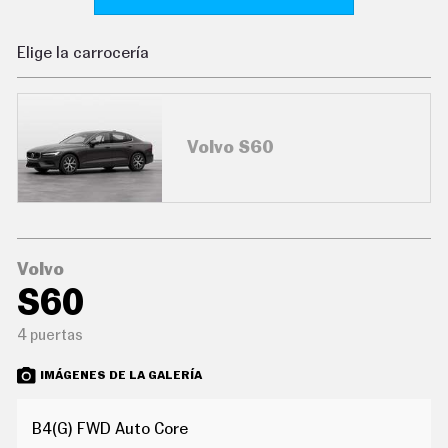
C
O
N
Elige la carrocería
D
U
C
I
R
Volvo S60
S
U
P
E
R
C
O
C
Volvo
H
S60
E
S
4 puertas
T
E
C
IMÁGENES DE LA GALERÍA
N
O
L
B4(G) FWD Auto Core
O