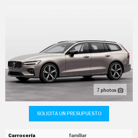
C
dirección asistida eléctrica con endurecimiento
T
progresivo s/velocidad y desmultiplicación variable
U
A
volante multi-función térmico revestido de cuero
L
ajustable en altura y en profundidad
I
D
A
sujetavasos en los asientos delanteros y los asientos
D
traseros
P
indicador de baja presión de los neumáticos con
R
U
visualización de presión
E
B
ordenador de viaje con consumo medio
A
S
pantalla de visualización de 12,30 " panel de
E
instrumentos 1, 31,2 y rueda de control, pantalla de
7 photos
L
visualización táctil de 9,00 " salpicadero central 1,
É
22,9, orientación de la pantalla fija y no
C
T
reconocimiento señales de tráfico
R
SOLICITA UN PRESUPUESTO
I
C
tablero de instrumentos con pantalla tft configurable
O
con parabrisas
S
Carrocería
familiar