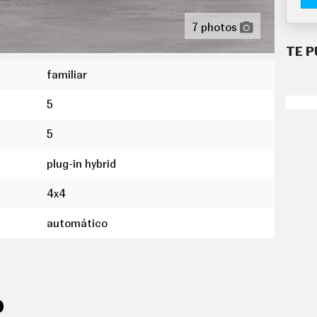
7 photos
vestido de cuero ajustable en altura y en
TE P
familiar
anteros y los asientos traseros
s neumáticos con visualización de presión
5
mo medio
5
30 " panel de instrumentos 1, 31,2 y rueda de
plug-in hybrid
n táctil de 9,00 " salpicadero central 1, 22,9,
no
4x4
ico
automático
talla tft configurable con parabrisas
rdon ) con subwoofer
b trasero, 2, 2 y 0
O