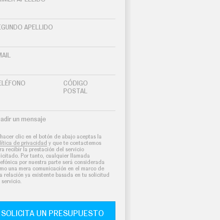
EGUNDO APELLIDO
MAIL
ELÉFONO
CÓDIGO
POSTAL
adir un mensaje
 hacer clic en el botón de abajo aceptas la
lítica de privacidad
y que te contactemos
ra recibir la prestación del servicio
licitado. Por tanto, cualquier llamada
lefónica por nuestra parte será considerada
mo una mera comunicación en el marco de
a relación ya existente basada en tu solicitud
 servicio.
SOLICITA UN PRESUPUESTO