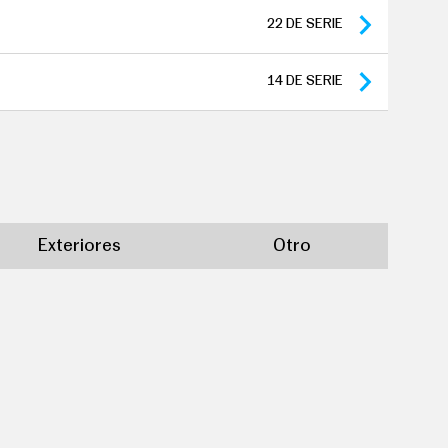
gencia
22
DE SERIE
seras
14
DE SERIE
Exteriores
Otro