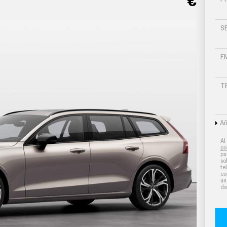
€
S
E
T
Añ
utomático
Al
po
ferenciados para conductor/acompañante
pa
so
te
ado de iones y filtro de carbón activo controles
co
un
eléctrica
de
 por tarjeta/llave inteligente
n endurecimiento progresivo s/velocidad y