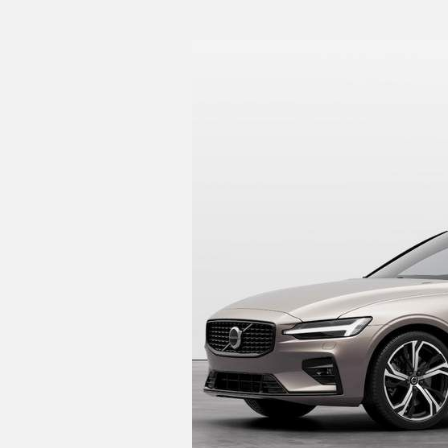
C
T
U
A
L
I
D
A
D
P
R
U
E
B
A
S
aire acondicionado bizona de a
E
controles de climatización di
L
É
C
sistema de ventilación con filtr
T
en pantalla táctil y calefacción 
R
I
cierre centralizado con apertura
C
O
S
dirección asistida eléctrica co