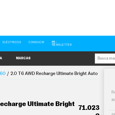
ELÉCTRICOS
CONDUCIR
NEWSLETTER
A
MARCAS
60
2.0 T6 AWD Recharge Ultimate Bright Auto
Re
N
echarge Ultimate Bright
71.023
P