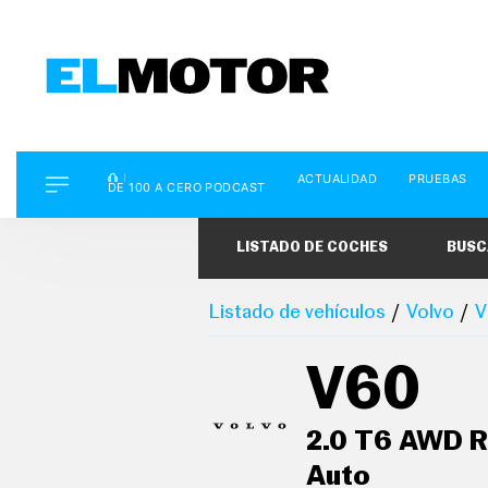
D
ACTUALIDAD
PRUEBAS
E
DE 100 A CERO PODCAST
1
0
0
LISTADO DE COCHES
BUSC
A
C
E
R
Listado de vehículos
Volvo
V
O
P
O
V60
D
C
A
S
2.0 T6 AWD R
T
Auto
A