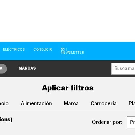
ELÉCTRICOS
CONDUCIR
NEWSLETTER
A
MARCAS
Aplicar filtros
ecio
Alimentación
Marca
Carrocería
Pl
ions)
Ordenar por: