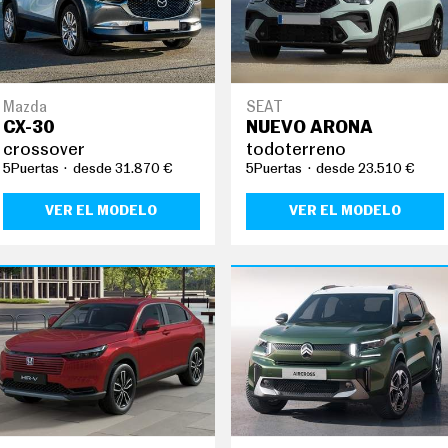
Mazda
SEAT
CX-30
NUEVO ARONA
crossover
todoterreno
5Puertas
desde 31.870 €
5Puertas
desde 23.510 €
VER EL MODELO
VER EL MODELO