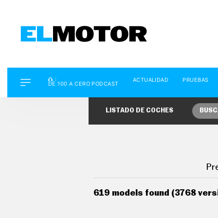
D
ACTUALIDAD
PRUEBAS
E
DE 100 A CERO PODCAST
1
0
0
LISTADO DE COCHES
BUSC
A
C
E
R
O
P
O
Pr
D
C
A
619 models found (3768 vers
S
T
A