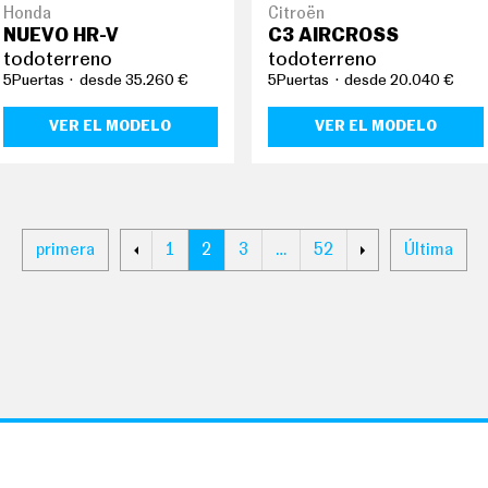
Honda
Citroën
NUEVO HR-V
C3 AIRCROSS
todoterreno
todoterreno
5Puertas
desde 35.260 €
5Puertas
desde 20.040 €
VER EL MODELO
VER EL MODELO
primera
1
2
3
…
52
Última