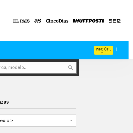
INFO ÚTIL
azas