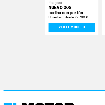
G
Peugeot
Í
NUEVO 208
A
berlina con portón
M
5Puertas
desde 22.730 €
O
T
O
VER EL MODELO
S
M
O
T
O
R
T
V
F
O
T
O
S
N
E
W
S
L