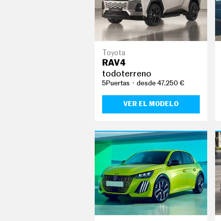
C
O
N
D
U
C
Toyota
I
R
RAV4
todoterreno
S
U
5Puertas
desde 47.250 €
P
E
VER EL MODELO
R
C
O
C
H
E
S
T
E
C
N
O
L
O