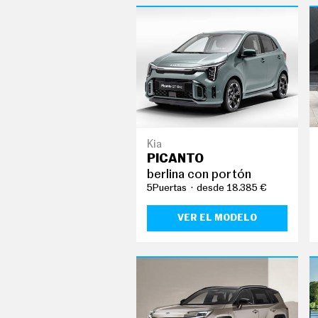
C
T
U
A
L
I
D
A
D
P
R
U
Kia
E
PICANTO
B
berlina con portón
A
S
5Puertas
desde 18.385 €
E
L
VER EL MODELO
É
C
T
R
I
C
O
S