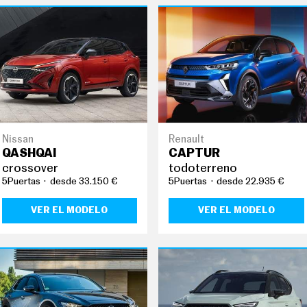
Nissan
Renault
QASHQAI
CAPTUR
crossover
todoterreno
5Puertas
desde 33.150 €
5Puertas
desde 22.935 €
VER EL MODELO
VER EL MODELO