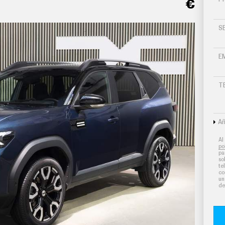
€
S
E
T
Añ
Al
po
pa
so
te
co
un
de