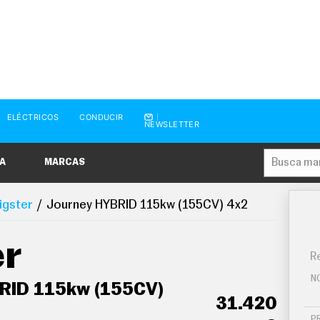
ELÉCTRICOS
CONDUCIR
NEWSLETTER
A
MARCAS
igster
Journey HYBRID 115kw (155CV) 4x2
er
Re
N
RID 115kw (155CV)
31.420
P