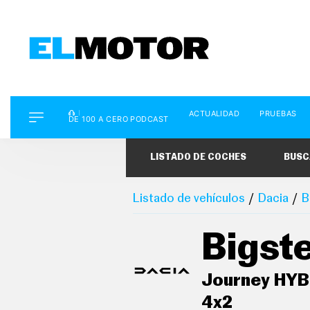
D
ACTUALIDAD
PRUEBAS
E
DE 100 A CERO PODCAST
1
0
0
LISTADO DE COCHES
BUSC
A
C
E
R
Listado de vehículos
Dacia
B
O
P
O
Bigst
D
C
A
S
Journey HYB
T
4x2
A