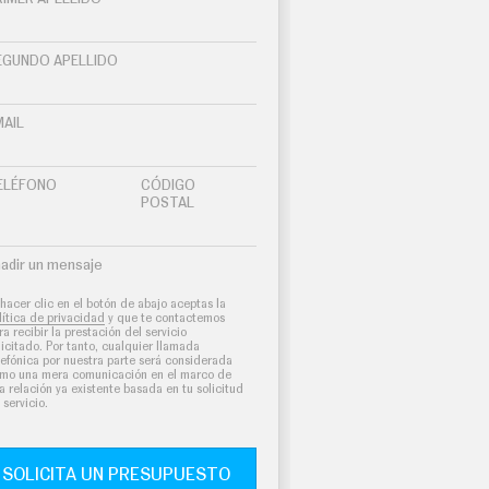
EGUNDO APELLIDO
MAIL
ELÉFONO
CÓDIGO
POSTAL
adir un mensaje
 hacer clic en el botón de abajo aceptas la
lítica de privacidad
y que te contactemos
ra recibir la prestación del servicio
licitado. Por tanto, cualquier llamada
lefónica por nuestra parte será considerada
mo una mera comunicación en el marco de
a relación ya existente basada en tu solicitud
 servicio.
SOLICITA UN PRESUPUESTO