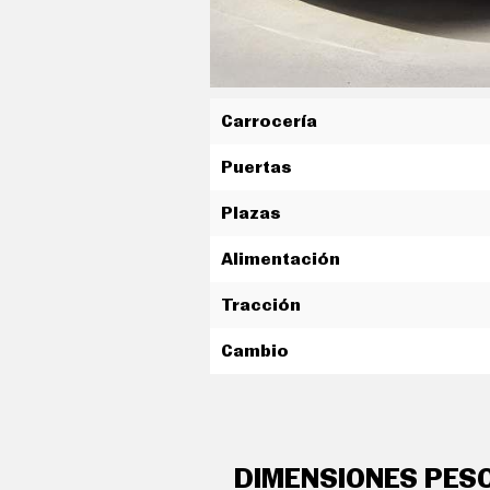
C
O
N
D
U
C
I
Carrocería
R
Puertas
S
U
P
Plazas
E
R
C
Alimentación
O
aire acondicionado bizona de a
C
Tracción
H
E
controles de climatización di
S
Cambio
sistema de ventilación calefacc
T
E
C
indicador de baja presión de lo
N
O
ordenador de viaje con consu
L
DIMENSIONES PES
O