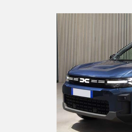
C
T
U
A
L
I
D
A
D
P
R
U
E
B
A
S
E
L
É
C
T
R
I
C
O
S