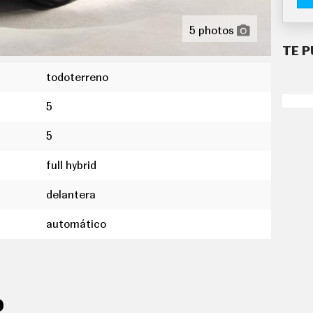
5 photos
TE P
todoterreno
5
5
full hybrid
utomático
delantera
ferenciados para conductor/acompañante
automático
ión del motor
s neumáticos
mo medio
O