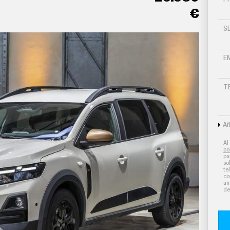
€
S
E
T
Añ
Al
po
pa
so
te
co
un
de