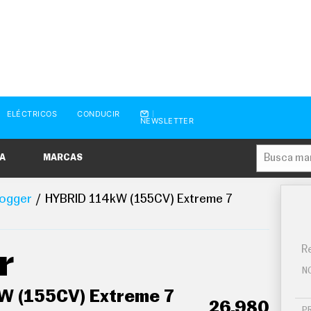
ELÉCTRICOS
CONDUCIR
NEWSLETTER
A
MARCAS
ogger
HYBRID 114kW (155CV) Extreme 7
Re
r
N
W (155CV) Extreme 7
26.980
P