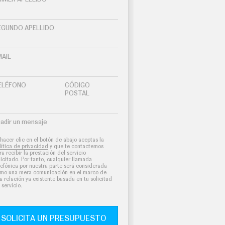
EGUNDO APELLIDO
MAIL
ELÉFONO
CÓDIGO
POSTAL
adir un mensaje
 hacer clic en el botón de abajo aceptas la
lítica de privacidad
y que te contactemos
ra recibir la prestación del servicio
licitado. Por tanto, cualquier llamada
lefónica por nuestra parte será considerada
mo una mera comunicación en el marco de
a relación ya existente basada en tu solicitud
 servicio.
SOLICITA UN PRESUPUESTO