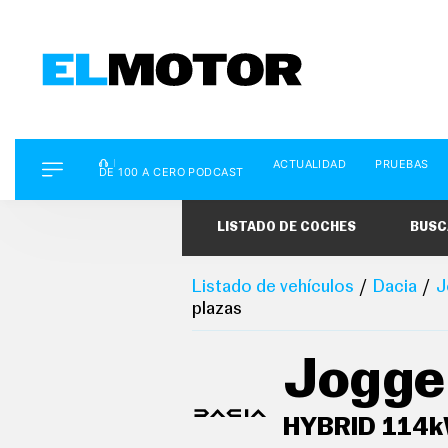
D
ACTUALIDAD
PRUEBAS
E
DE 100 A CERO PODCAST
1
0
0
LISTADO DE COCHES
BUSC
A
C
E
R
Listado de vehículos
Dacia
J
O
plazas
P
O
D
Jogge
C
A
S
T
HYBRID 114k
A