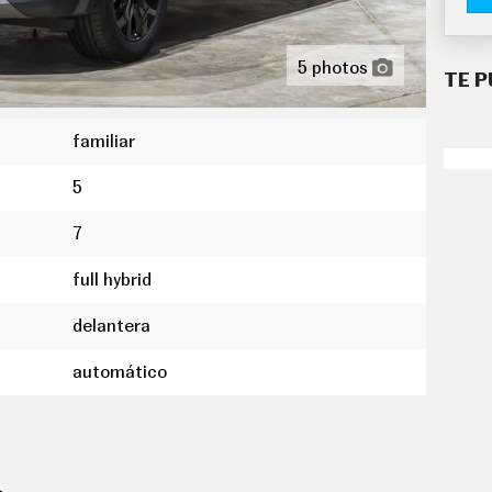
5 photos
TE P
familiar
5
7
full hybrid
delantera
s neumáticos
mo medio
automático
 " panel de instrumentos 1 y 17,8, pantalla de
alpicadero central 1, 25,4, orientación de la