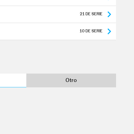
etera: 36 meses distancia 100.000 km
gencia
21
DE SERIE
s distancia 100.000 km
os de tracción: 84 meses y 150.000 km
10
DE SERIE
Otro