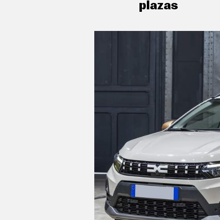
plazas
C
T
U
A
L
I
D
A
D
P
R
U
E
B
A
S
E
L
É
C
T
R
I
C
O
S