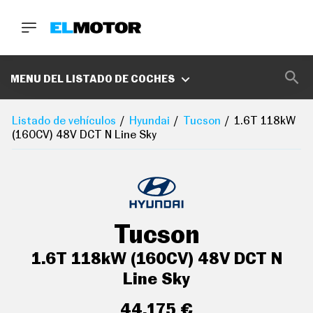
BUSCA
MARCAS
MENU DEL LISTADO DE COCHES
D
E
Listado de vehículos
Hyundai
Tucson
1.6T 118kW
1
(160CV) 48V DCT N Line Sky
0
0
A
C
E
R
O
P
Tucson
O
D
C
1.6T 118kW (160CV) 48V DCT N
A
S
Line Sky
T
A
44.175 €