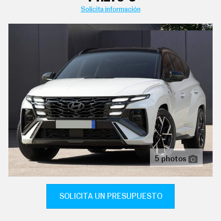
C
Solicita información
T
aire acondicionado bizona de automático
U
A
controles de climatización diferenciados para
L
conductor/acompañante
I
D
sistema de ventilación con filtro de carbón activo
A
D
controles en pantalla táctil y calefacción del motor
P
indicador de baja presión de los neumáticos con
R
visualización de presión y sensor montado en la llanta
U
E
B
ordenador de viaje con consumo medio
A
S
pantalla de visualización de 12,30 " panel de
instrumentos 1 y 31,2, pantalla de visualización táctil
E
L
de 12,30 " salpicadero central 1, 31,2, orientación de la
É
5 photos
pantalla fija y no
C
T
reconocimiento señales de tráfico
R
I
SOLICITA UN PRESUPUESTO
tablero de instrumentos con pantalla tft configurable
C
O
S
dirección asistida eléctrica