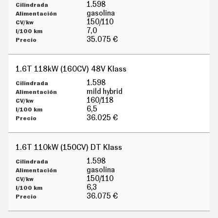
G
1.598
Í
gasolina
A
150/110
M
7,0
O
35.075 €
T
O
S
1.6T 118kW (160CV) 48V Klass
M
O
1.598
T
mild hybrid
O
160/118
R
6,5
T
36.025 €
V
F
O
1.6T 110kW (150CV) DT Klass
T
O
1.598
S
gasolina
150/110
N
6,3
E
W
36.075 €
S
L