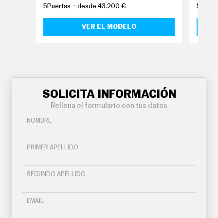
O
5Puertas
desde 43.200 €
5Puert
S
VER EL MODELO
S
E
R
V
I
C
I
O
S
SOLICITA INFORMACIÓN
Rellena el formulario con tus datos
S
NOMBRE
Í
G
U
PRIMER APELLIDO
E
N
O
SEGUNDO APELLIDO
S
EMAIL