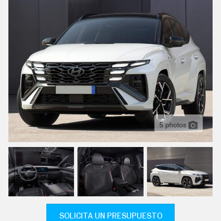
C
T
U
A
L
I
D
A
D
P
R
U
E
B
A
5 photos
S
E
L
É
C
T
R
I
C
O
S
SOLICITA UN PRESUPUESTO