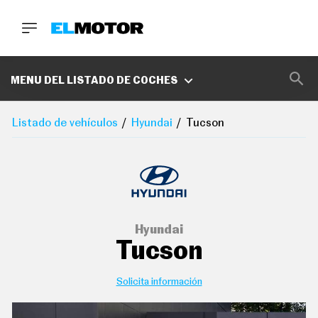
BUSCA
MARCAS
MENU DEL LISTADO DE COCHES
D
E
Listado de vehículos
Hyundai
Tucson
1
0
0
A
C
E
R
O
P
Hyundai
O
Tucson
D
C
A
S
Solicita información
T
A