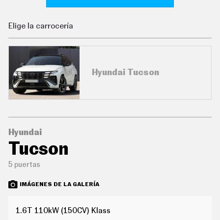
C
O
N
Elige la carrocería
D
U
C
I
R
Hyundai Tucson
S
U
P
E
R
C
O
C
Hyundai
H
Tucson
E
S
5 puertas
T
E
C
IMÁGENES DE LA GALERÍA
N
O
L
1.6T 110kW (150CV) Klass
O