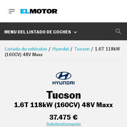
BUSCA
MARCAS
MENU DEL LISTADO DE COCHES
D
E
Listado de vehículos
Hyundai
Tucson
1.6T 118kW
1
(160CV) 48V Maxx
0
0
A
C
E
R
O
P
Tucson
O
D
C
1.6T 118kW (160CV) 48V Maxx
A
S
T
37.475 €
A
Solicita información