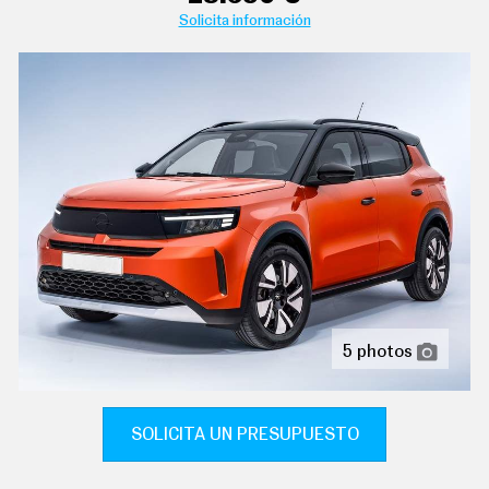
C
Solicita información
T
U
A
L
I
D
A
D
P
R
U
aire acondicionado de automático
E
B
A
sistema de ventilación con filtro de carbón activo
S
controles en pantalla táctil y calefacción del motor
E
indicador de baja presión de los neumáticos
L
É
5 photos
C
ordenador de viaje con consumo medio
T
R
pantalla de visualización de 10,00 " panel de
I
instrumentos 1 y 25,4, pantalla de visualización táctil
SOLICITA UN PRESUPUESTO
C
de 10,00 " salpicadero central 1, 25,4, orientación de la
O
S
pantalla fija y no