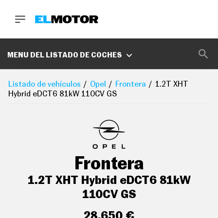
BUSCA
MARCAS
MENU DEL LISTADO DE COCHES
D
E
Listado de vehículos
Opel
Frontera
1.2T XHT
1
Hybrid eDCT6 81kW 110CV GS
0
0
A
C
E
R
O
P
Frontera
O
D
C
1.2T XHT Hybrid eDCT6 81kW
A
S
110CV GS
T
A
28.650 €