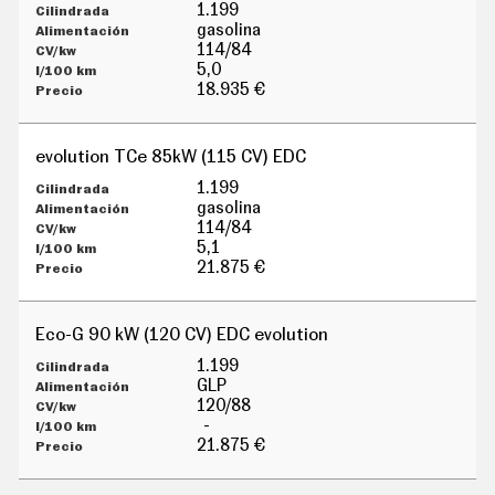
G
1.199
Í
gasolina
A
114/84
M
5,0
O
18.935 €
T
O
S
evolution TCe 85kW (115 CV) EDC
M
O
1.199
T
gasolina
O
114/84
R
5,1
T
21.875 €
V
F
O
Eco-G 90 kW (120 CV) EDC evolution
T
O
1.199
S
GLP
120/88
N
-
E
W
21.875 €
S
L