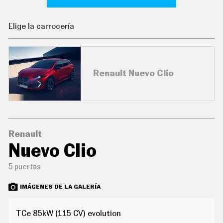
C
O
N
Elige la carrocería
D
U
C
I
R
Renault Nuevo Clio
S
U
P
E
R
C
O
C
Renault
H
Nuevo Clio
E
S
5 puertas
T
E
C
IMÁGENES DE LA GALERÍA
N
O
L
TCe 85kW (115 CV) evolution
O