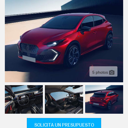
C
T
U
A
L
I
D
A
D
P
R
U
E
B
A
5 photos
S
E
L
É
C
T
R
I
C
O
S
SOLICITA UN PRESUPUESTO