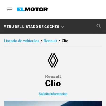
BUSCA
MARCAS
MENU DEL LISTADO DE COCHES
D
E
Listado de vehículos
Renault
Clio
1
0
0
A
C
E
R
O
P
Renault
O
Clio
D
C
A
S
Solicita información
T
A