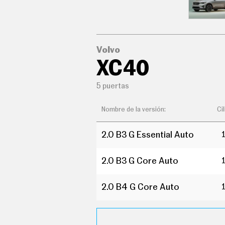
C
O
N
D
U
C
Volvo
I
XC40
R
S
U
5 puertas
P
E
R
Nombre de la versión:
Ci
C
O
C
2.0 B3 G Essential Auto
H
E
S
2.0 B3 G Core Auto
T
E
2.0 B4 G Core Auto
C
N
O
L
O