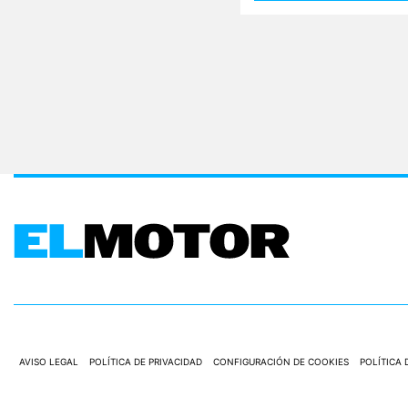
E
T
T
E
R
I
N
F
O
Ú
T
I
L
F
I
C
H
A
S
Y
P
R
AVISO LEGAL
POLÍTICA DE PRIVACIDAD
CONFIGURACIÓN DE COOKIES
POLÍTICA 
E
C
I