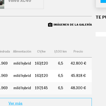
Volvo XC40
TE P
IMÁGENES DE LA GALERÍA
lindrada
Alimentación
CV/kw
l/100 km
Precio
1.969
mild hybrid
163/120
6,5
42.800 €
1.969
mild hybrid
163/120
6,5
45.818 €
1.969
mild hybrid
197/145
6,5
48.300 €
Ver más