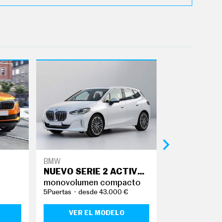
BMW
Ford
NUEVO SERIE 2 ACTIVE TOURER
KUGA
monovolumen compacto
todoterreno
5Puertas
desde 43.000 €
5Puertas
desd
VER EL MODELO
VER EL