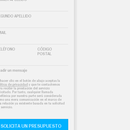
EGUNDO APELLIDO
MAIL
ELÉFONO
CÓDIGO
POSTAL
adir un mensaje
 hacer clic en el botón de abajo aceptas la
lítica de privacidad
y que te contactemos
ra recibir la prestación del servicio
licitado. Por tanto, cualquier llamada
lefónica por nuestra parte será considerada
mo una mera comunicación en el marco de
a relación ya existente basada en tu solicitud
 servicio.
SOLICITA UN PRESUPUESTO