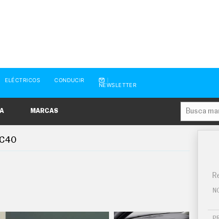
ELÉCTRICOS
CONDUCIR
NEWSLETTER
A
MARCAS
C40
Re
N
P