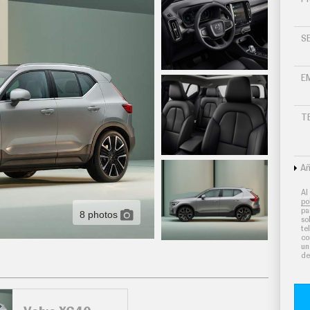
S
E
T
Añ
Al
po
pa
8 photos
so
te
co
un
de