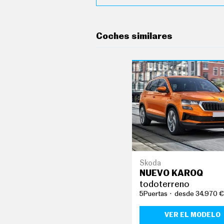
G
Í
A
M
Coches similares
O
T
O
S
M
O
T
O
R
T
V
F
O
T
Škoda
O
S
NUEVO KAROQ
todoterreno
N
5Puertas
desde 34.970 €
E
W
S
VER EL MODELO
L