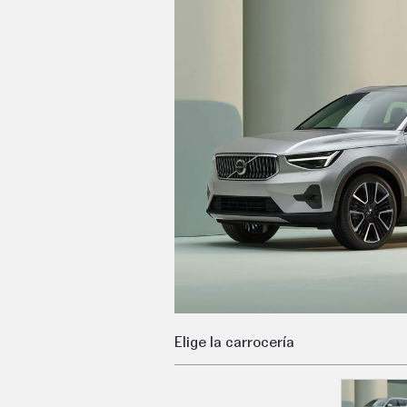
C
T
U
A
L
I
D
A
D
P
R
U
E
B
A
S
E
L
É
C
T
R
Elige la carrocería
I
C
O
S