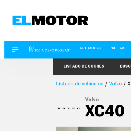
D
ACTUALIDAD
PRUEBAS
E
DE 100 A CERO PODCAST
1
0
0
LISTADO DE COCHES
BUSC
A
C
E
R
Listado de vehículos
Volvo
X
O
P
O
Volvo
D
XC40
C
A
S
T
A